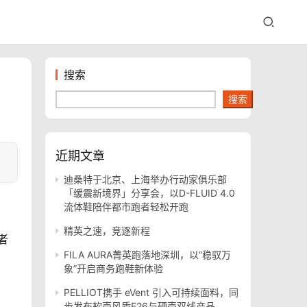
搜索
搜索
近期文章
迪桑特于北京、上海举办行动家俱乐部
「缓震新境界」分享会，以D-FLUID 4.0
流体鞋陪伴都市跑者轻松开跑
精英之速，竞逐新程
者
FILA AURA菁英跑落地深圳，以“稳驭万
象”开启商务跑鞋新体验
PELLIOT携手 eVent 引入可持续面料，同
步发布软壳风盾E26与硬壳双线产品