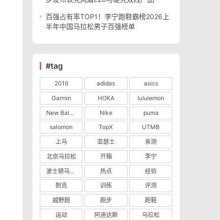
百强占有率TOP1！李宁跑鞋霸榜2026上
半年中国马拉松男子百强榜单
#tag
2016
adidas
asics
Garmin
HOKA
lululemon
New Balance
Nike
puma
salomon
TopX
UTMB
上马
亚瑟士
亲测
北京马拉松
开箱
李宁
波士顿马拉松
热点
经验
耐克
训练
评测
越野跑
跑步
跑鞋
运动
阿迪达斯
马拉松