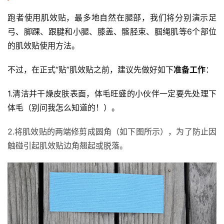
跑者使用肌效贴，最多地自然在腿部，我们将分别演示足
弓、脚踝、跟腱和小腿、膝盖、髂胫束、腘绳肌等6个部位
的肌效贴使用方法。 
不过，在正式“贴”肌效贴之前，建议先做好如下
准备工作
：
1.
清洁并干燥皮肤表面，体毛旺盛的小伙伴一定要先处理下
体毛（别问我怎么知道的！）。
2.将肌效贴的两端修剪成圆角（如下图所示），为了防止因
触碰引起肌效贴边角翘起或脱落。