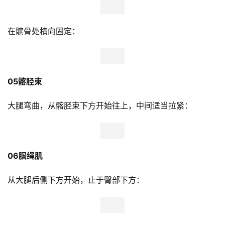
在髌骨处横向固定：
05髂胫束 
大腿弯曲，从髂胫束下方开始往上，中间适当拉紧：
06腘绳肌
从大腿后侧下方开始，止于臀部下方：