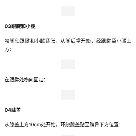
运
动
03跟腱和小腿
集
勾脚使跟腱和小腿紧张，从脚后掌开始，经跟腱至小腿上
方：
在跟腱处横向固定：
04膝盖 
从膝盖上方10cm处开始，环绕膝盖贴至髌骨下方位置：