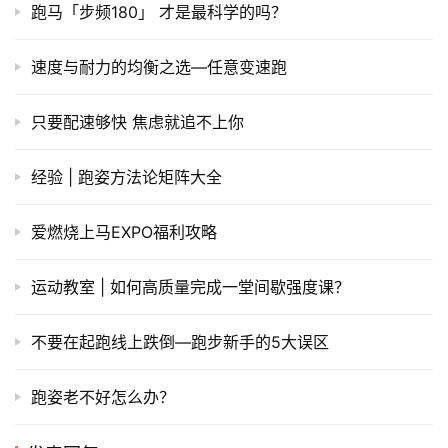
​跑马「步频180」 才是最科学的吗？
速度与耐力的均衡之选—任意变速跑
只要配速够快 焦虑就追不上你
经验 | 跑姿方法论矩阵大全
爱燃烧上马EXPO福利攻略
运动教室 | 如何高质量完成一堂间歇强度课？
不要在起跑线上跌倒—跑步新手的5大误区
跑姿老不好怎么办？