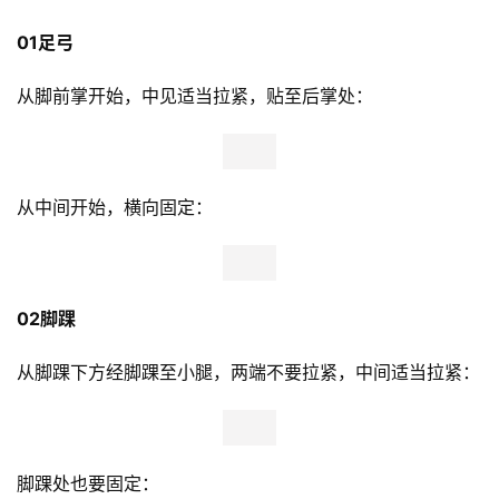
01足弓 
观
察
从脚前掌开始，中见适当拉紧，贴至后掌处：
装
备
从中间开始，横向固定：
训
练
视
02脚踝 
频
从脚踝下方经脚踝至小腿，两端不要拉紧，中间适当拉紧：
用
户
精
选
脚踝处也要固定：