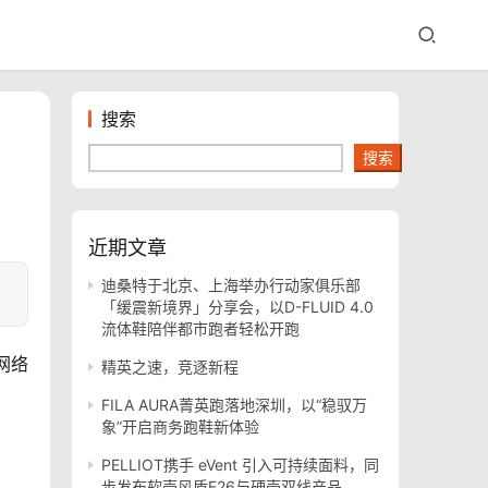
搜索
搜索
近期文章
迪桑特于北京、上海举办行动家俱乐部
「缓震新境界」分享会，以D-FLUID 4.0
流体鞋陪伴都市跑者轻松开跑
/网络
精英之速，竞逐新程
FILA AURA菁英跑落地深圳，以“稳驭万
象”开启商务跑鞋新体验
PELLIOT携手 eVent 引入可持续面料，同
步发布软壳风盾E26与硬壳双线产品