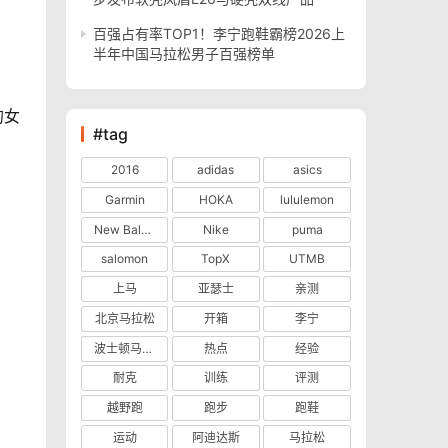
百强占有率TOP1！李宁跑鞋霸榜2026上
半年中国马拉松男子百强榜单
的女
#tag
2016
adidas
asics
Garmin
HOKA
lululemon
New Balance
Nike
puma
salomon
TopX
UTMB
上马
亚瑟士
亲测
北京马拉松
开箱
李宁
波士顿马拉松
热点
经验
耐克
训练
评测
越野跑
跑步
跑鞋
运动
阿迪达斯
马拉松