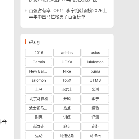
百强占有率TOP1！李宁跑鞋霸榜2026上
半年中国马拉松男子百强榜单
#tag
2016
adidas
asics
Garmin
HOKA
lululemon
New Balance
Nike
puma
salomon
TopX
UTMB
上马
亚瑟士
亲测
北京马拉松
开箱
李宁
波士顿马拉松
热点
经验
耐克
训练
评测
抖音
越野跑
跑步
跑鞋
运动
阿迪达斯
马拉松