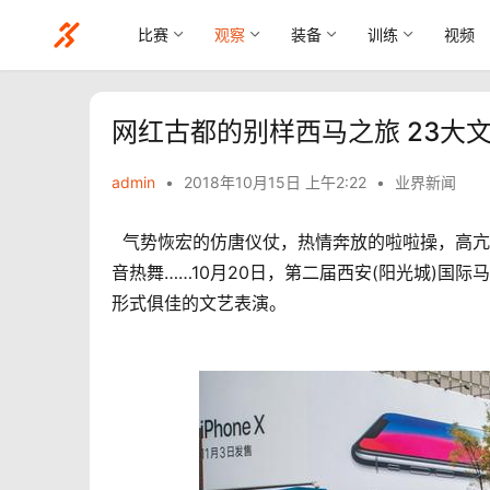
比赛
观察
装备
训练
视频
网红古都的别样西马之旅 23大
admin
•
2018年10月15日 上午2:22
•
业界新闻
  气势恢宏的仿唐仪仗，热情奔放的啦啦操，高
音热舞……10月20日，第二届西安(阳光城)国际
形式俱佳的文艺表演。