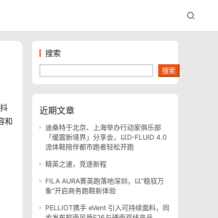
搜索
搜索
的抖
近期文章
容和
迪桑特于北京、上海举办行动家俱乐部
「缓震新境界」分享会，以D-FLUID 4.0
流体鞋陪伴都市跑者轻松开跑
精英之速，竞逐新程
FILA AURA菁英跑落地深圳，以“稳驭万
象”开启商务跑鞋新体验
PELLIOT携手 eVent 引入可持续面料，同
步发布软壳风盾E26与硬壳双线产品