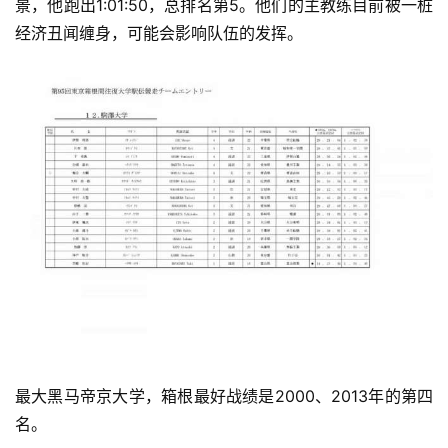
景，他
跑出1:01:50，
总排名第5。
他们的主教练目前被一桩
选
经济丑闻缠身，
可能会影响队伍的发挥。
运
动
集
最大黑马
帝京大学
，箱根
最好战
绩是2000、2
013年的第四
名。