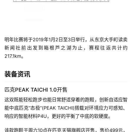
明年比赛
将于2019年1月2日至3日举行，
从东京大手町读卖
新闻社前出发到箱根芦之湖为止，赛程往返共计约
217.1km。
装备资讯
匹克PEAK TAICHI 1.0开售
这双既能轻松跑步也能日常舒适穿着的跑鞋，
创新自适应智
能中底匹克“态极”(PEAK TAICHI)搭载对环境应力可感知、
响应的智能材料P4U，更好的平衡了中底的软硬度
。
该款跑鞋于周六10点在匹克天猫旗舰店开售，售价499元，