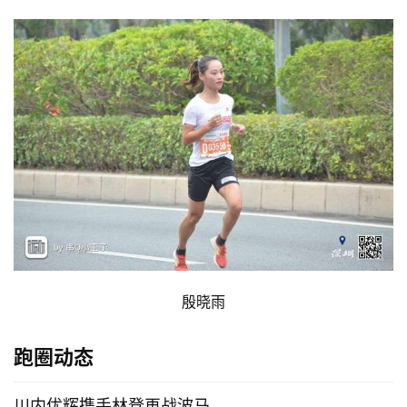
殷晓雨
跑圈动态
川内优辉携手林登再战波马