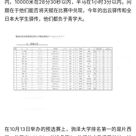
内，10000米在28分30秒以内，半马在1小时3分以内。问
赛
题在
于他们能否将
天赋在比赛中兑现
，今年的出云驿传和全
日本大学生驿传，他们都负于青学大。
观
察
装
备
训
练
视
频
用
户
在
10月13日举办的预选赛上，驹泽大学排名第一的是片西
精