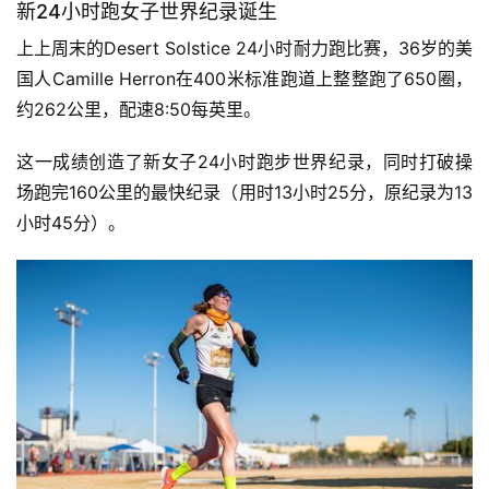
新
24小时跑女子
世界纪录诞生
上上
周末的Desert Solstice 24小时耐力跑比赛，36岁的美
国人
Camille 
Herron在400米标准跑道上整整跑了650圈，
约262公里，配速8:50每英里。
这一成绩创造了新女子
24小时跑步世界
纪录，同时打破操
场跑完160公里的最快纪录（用时13小时25分，原纪录为13
小时45分）。