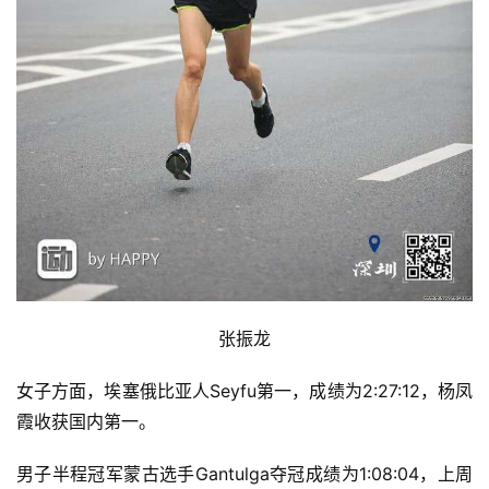
张振龙
女子方面，
埃塞俄比亚人Seyfu第一，成绩为2:27:12，
杨凤
霞收获
国内第一
。
男子半程冠军蒙古选手Gantulga夺冠成绩为1:08:04，上周