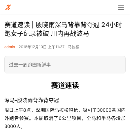
赛道速读 | 殷晓雨深马背靠背夺冠 24小时
跑女子纪录被破 川内再战波马
admin
2018年12月10日 上午11:37
马拉松
过去一周跑圈新鲜事
赛道速读
深马-殷晓雨背靠背夺冠
周日上午8点，深圳国际马拉松鸣枪，吸引了30000名国内
外跑者参赛。
本届取消了6公里项目，全马和半马各增加
3000人。