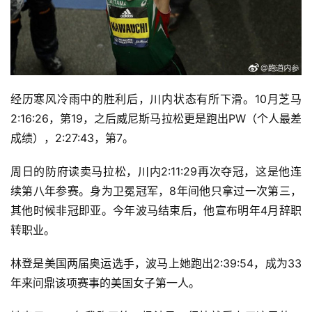
经历寒风冷雨中的胜利后，川内状态有所下滑。10月芝马
2:16:26，
第
19，之后
威尼斯马拉松更是跑出PW（个人最差
成绩），2:27:43，
第7。
周
日的防府读卖马拉松，川内
2:11:29
再次夺冠，这是他连
续第八年参赛。身为卫冕冠军，8年间他只拿过一次第三，
其他时候非冠即亚。
今年波马结束后，他宣布明年4月辞职
转职业。
林登是美国两届奥运选手，波马上她跑出
2:39:54，成为
33
年来
问鼎
该项赛事的美国女子第一人。