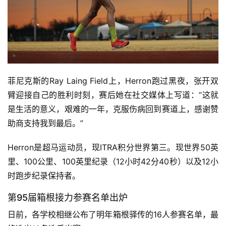
菲尼克斯的Ray Laing Field上，Herron跑过黑夜，张开双
臂迎接自己的胜利时刻，赛后她在社交媒体上
写道：“这就
是生活的意义，艰难的一年，克服伤病回到赛道上，感谢赞
助商支持我到最后。”
Herron是超马
运动员，现ITRA积分世界
第三。现世界50英
里、100公里、100英里纪
录（12小时42分40秒）以及12小
时跑步纪
录保持者。
第95届箱根接力参赛名单出炉
日前，各学校相继公布了
明年箱根驿传
的16人参赛名单，最