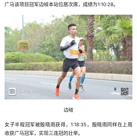
广马该项目冠军边岐本站位居次席，成绩为1:10:28。
边岐
女子半程冠军被殷晓雨获得，1:18:35，殷晓雨同样在上周
收获广马冠军，实现三连冠的壮举。