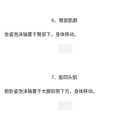
用
6、臀部肌群 
户
精
坐姿泡沫轴置于臀部下，身体移动。
选
运
动
集
7、股四头肌 
俯卧姿泡沫轴置于大腿前侧下方，身体移动。