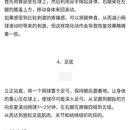
首先用臀部坐在球上，然后利用双手撑起身体，右腿架在左
腿的膝盖上方，移动身体来回滚动。
如果感受到比较刺激的疼痛感，可以将腿伸直，从而减小网
球滚动时带来的刺激，但这样简化动作会导致恢复效果略微
差一些。 
4、足底
立正站直，将一个网球置于足弓，保持脚后跟着地。让身体
的重心压在球上，使球尽可能深入足弓，从足跟到脚趾的方
向反复滚动网球1～2分钟，左右脚互换做四组到五组。
从而达到放松足底肌肉、关节和结缔组织的目的。