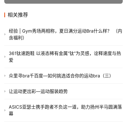
相关推荐
经验 | Gym秀场两相称，夏日满分运动Bra什么样？ （内
含福利）
361钛速跑鞋 以液态稀有金属”钛”为灵感，诠释速度与热
爱
众里寻bra千百度—如何挑选适合你的运动bra（三）
让运动更出彩—运动服装趋势
ASICS亚瑟士携手跑者不负这一道，助力扬州半马圆满落
幕