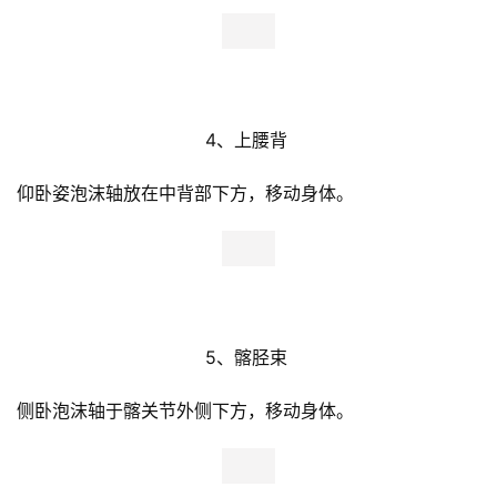
比
4、上腰背 
赛
仰卧姿泡沫轴放在中背部下方，移动身体。
观
察
装
备
5、髂胫束 
训
练
侧卧泡沫轴于髂关节外侧下方，移动身体。
视
频