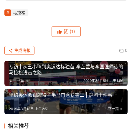
马拉松
赞
(1)
生成海报
0
专访 | 从丑小鸭到奥运达标独苗 李芷萱与李国强师徒的
马拉松进击之路
上一篇
2019年3月18日 上午1:56
里约奥运会银牌得主半马首秀获第三 | 跑圈十件事
2019年3月18日 上午2:51
下一篇
相关推荐