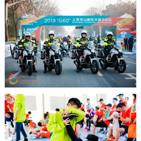
用
户
精
选
运
动
集