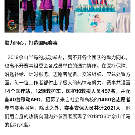
比
赛
勠力同心，打造国际赛事
观
察
  2019佘山半马的成功举办，离不开各个团队的勠力同心，
也离不开赛事组委会各成员单位的通力协作。在医疗保障、
装
沿途补给、计时服务、志愿者配备、交通组织、应急处置方
备
面，每一位工作者都付出了极大的热情与努力。赛事共设置
14个医疗站
，
12辆救护车
，
医护和救援人员457名
，并配
训
练
备
40台移动AED
，招募了来自社会和高校的
1460名志愿者
参与赛事服务，除此之外，
赛事安保人员共计2021人
，他
视
们用自身的热情向国内外参赛者展现了2019“G60”佘山半马
频
的良好风貌。