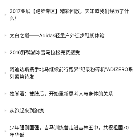
2017亚展【跑步专区】精彩回放，天知道我们经历了什
么！
太白之巅——Adidas轻量户外徒步鞋初体验
2016野鸭湖冰雪马拉松完赛感受
阿迪达斯携手北马继续前行跑界“纪录粉碎机”ADIZERO系
列蓄势待发
独脚潘：截肢后，开始重新思考人与身体的关系
从跑起来到跑疯
少年强则国强，吉马训练营走进吉林五中，共祝祖国70
年华诞