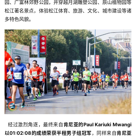
园、广富林郊野公园，并穿越月湖雕塑公园、辰山植物园等
松江著名景点，体验松江体育、旅游、文化、城市建设等诸
多特色风貌。
  经过激烈角逐，最终来自
肯尼亚的Paul Kariuki Mwangi
以01:02:08的成绩荣获半程男子组冠军
，同样来自
肯尼亚