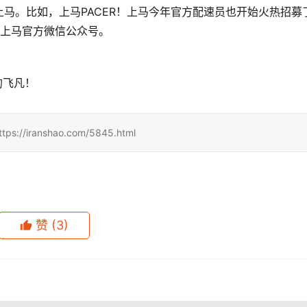
马。比如，上马PACER！上马今年官方配速员也开始火热招募
见上马官方微信公众号。
的飞凡！
ranshao.com/5845.html
赞
(3)