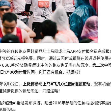
0前中签的各位跑友需赶紧登陆上马网或上马APP支付报名费完成报
付可立减五元报名费。同时，通过云闪付或银联在线通道并使用
享6666积分奖励喔!而未中签的跑友也无需心灰意冷，
第二次中
8日17:00为付费时间
。你们还有机会，抓紧啦！
年9月02日，
上微博参与上马#飞凡C位团#话题互动
，就有机会
六福珠宝倾情提供的运动周边一同赠送哦！
跑步超话# 话题发布微博，晒出2018年参与的任意马拉松赛事最
参与活动。