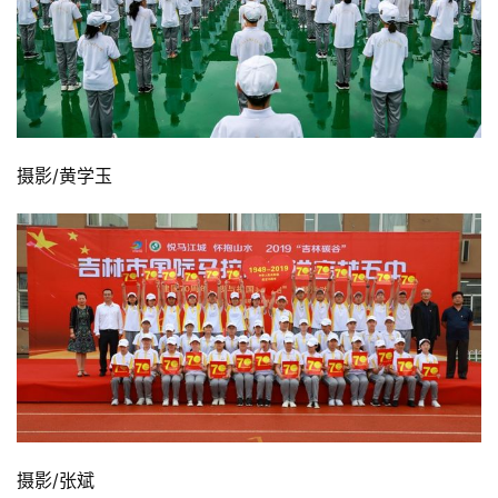
摄影/黄学玉
摄影/张斌