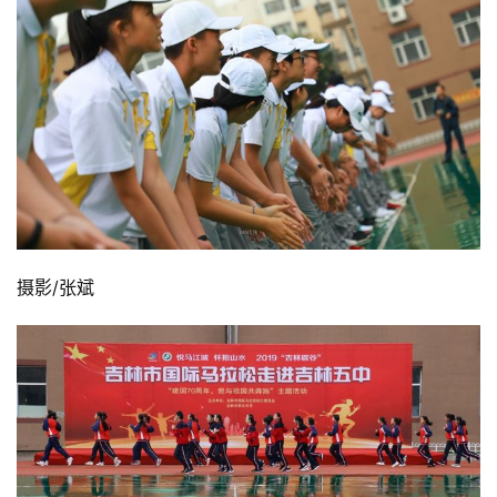
视
频
用
户
精
选
运
动
集
摄影/张斌