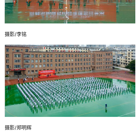
摄影/李铭
摄影/郑明辉 