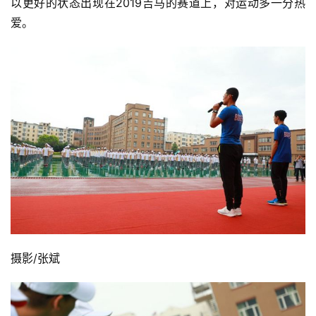
以更好的状态出现在2019吉马的赛道上，对运动多一分热
爱。
比
赛
观
察
装
备
摄影/张斌
训
练