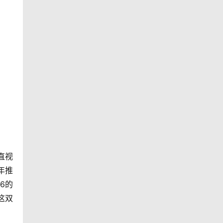
直视
去年推
 6的
这双