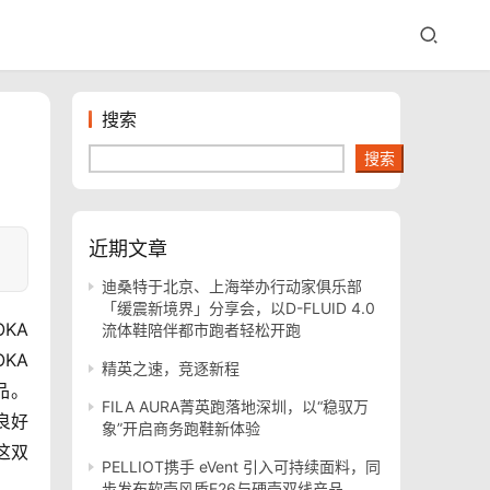
搜索
搜索
近期文章
迪桑特于北京、上海举办行动家俱乐部
「缓震新境界」分享会，以D-FLUID 4.0
KA 
流体鞋陪伴都市跑者轻松开跑
A 
精英之速，竞逐新程
品。
FILA AURA菁英跑落地深圳，以“稳驭万
良好
象”开启商务跑鞋新体验
这双
PELLIOT携手 eVent 引入可持续面料，同
步发布软壳风盾E26与硬壳双线产品