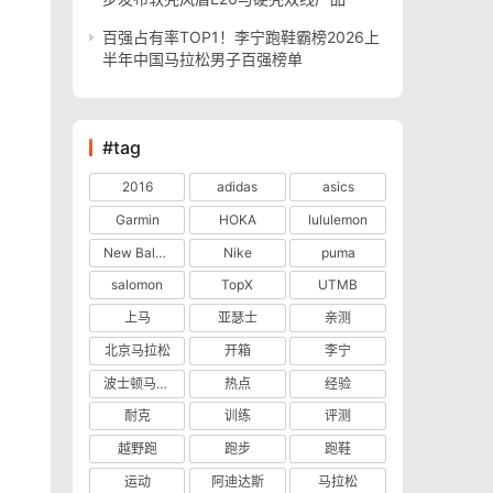
百强占有率TOP1！李宁跑鞋霸榜2026上
半年中国马拉松男子百强榜单
#tag
2016
adidas
asics
Garmin
HOKA
lululemon
New Balance
Nike
puma
salomon
TopX
UTMB
上马
亚瑟士
亲测
北京马拉松
开箱
李宁
波士顿马拉松
热点
经验
耐克
训练
评测
越野跑
跑步
跑鞋
运动
阿迪达斯
马拉松