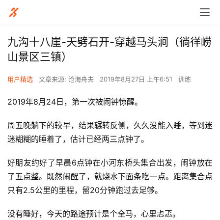
九沟十八崖-天劈石开-穿越马头涧（徜徉崂
山景区三镇）
用户精选
文章来源: 沧海舟夫
2019年8月27日 上午6:51
训练
2019年8月24日，第一次被闹钟惊醒。
周五晚躺下的较早，结果辗转反侧，久久没能入睡，等到迷
迷糊糊的睡着了，估计已经两三点钟了。
好朋友约好了早晨6点钟在小河东桥头集合出发，闹钟放在
了五点整。既然闹醒了，就烧水下面条吃一点。距离集合点
只有2.5公里的里程，留20分钟跑过去足够。
没有睡好，今天的路途预计是个全马，心里忐忑。