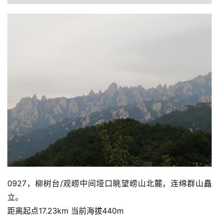
0927，柳树台/观崂中间垭口眺望崂山北麓，连绵群山矗
立。
距离起点17.23km 当前海拔440m