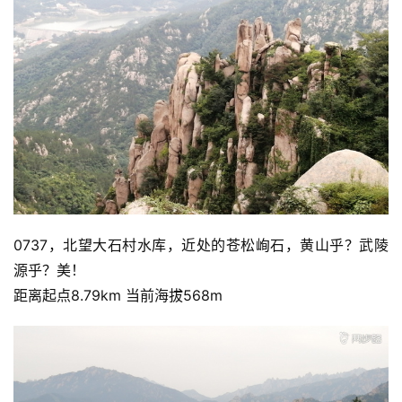
0737，北望大石村水库，近处的苍松峋石，黄山乎？武陵
源乎？美！
距离起点8.79km 当前海拔568m