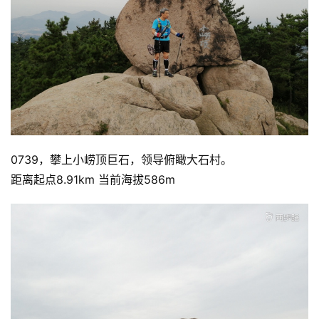
0739，攀上小崂顶巨石，领导俯瞰大石村。
距离起点8.91km 当前海拔586m