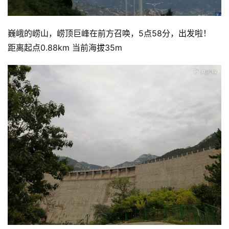
巍峨的崂山，崂顶巨峰在前方召唤，5点58分，出发啦！
距离起点0.88km 当前海拔35m