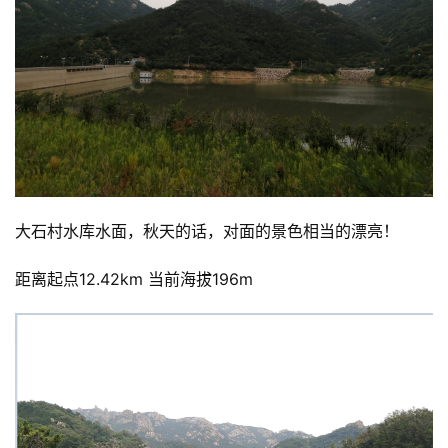
视
频
用
户
精
选
大石村水库水面，秋天的话，对面的景色相当的漂亮！
运
动
距离起点12.42km 当前海拔196m
集