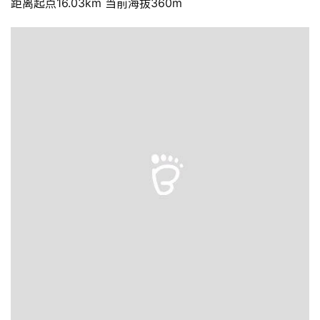
距离起点16.03km 当前海拔360m