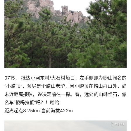
0715， 抵达小河东村/大石村垭口，左手侧即为崂山闻名的
“小崂顶”，领导是个崂山老驴，因小崂顶在崂山群山外，尚
未近距离接触，遂决定前往一探。看，远处的山峰怪石，像
名车“傻吗拉低”吧？！哈哈
距离起点8.25km 当前海拔422m