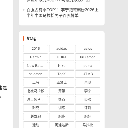
百强占有率TOP1！李宁跑鞋霸榜2026上
半年中国马拉松男子百强榜单
#tag
2016
adidas
asics
Garmin
HOKA
lululemon
New Balance
Nike
puma
salomon
TopX
UTMB
上马
亚瑟士
亲测
也是
北京马拉松
开箱
李宁
，
波士顿马拉松
热点
经验
耐克
训练
评测
越野跑
跑步
跑鞋
运动
阿迪达斯
马拉松