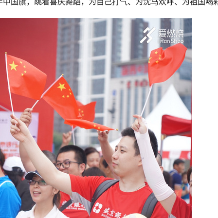
手中国旗，跳着喜庆舞蹈，为自己打气、为沈马欢呼、为祖国喝