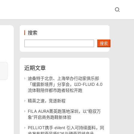
搜索
搜索
近期文章
迪桑特于北京、上海举办行动家俱乐部
「缓震新境界」分享会，以D-FLUID 4.0
流体鞋陪伴都市跑者轻松开跑
精英之速，竞逐新程
FILA AURA菁英跑落地深圳，以“稳驭万
象”开启商务跑鞋新体验
PELLIOT携手 eVent 引入可持续面料，同
步发布软壳风盾E26与硬壳双线产品