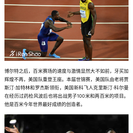
博尔特之后，百米赛场的速度与激情显然大不如前，牙买加
辉煌不再，美国队重登王座。本届世锦赛，美国队由老将贾
斯汀·加特林和罗杰斯领衔，美国新科飞人克里斯汀·科尔曼
在经历过药检风波后也将出战男子100米和两百米的项目。
他是百米今年世界最好成绩的创造者。