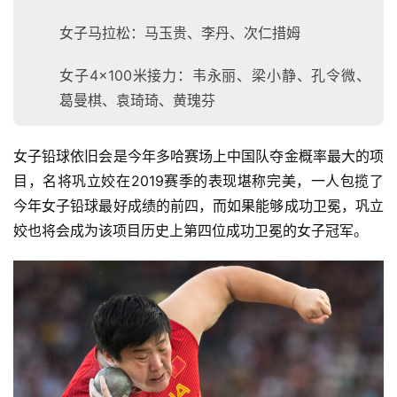
女子马拉松：马玉贵、李丹、次仁措姆
女子4×100米接力：韦永丽、梁小静、孔令微、
葛曼棋、袁琦琦、黄瑰芬
女子铅球依旧会是今年多哈赛场上中国队夺金概率最大的项
目，名将巩立姣在2019赛季的表现堪称完美，一人包揽了
今年女子铅球最好成绩的前四，而如果能够成功卫冕，巩立
姣也将会成为该项目历史上第四位成功卫冕的女子冠军。