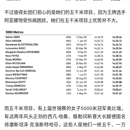
不过值得女团们担心的是她们的五千米项目，因为王牌选手
阿亚娜饱受伤病困扰，她们在五千米项目上优势并不大。
比
赛
观
察
装
备
而五千米项目，有上届世锦赛的女子5000米冠军奥比瑞，
训
有这两年风头正劲的西凡·哈桑、俄勒冈新晋大长腿德国名
练
将康斯坦泽·克洛斯特哈芬，这些人是她们一统五千、一万