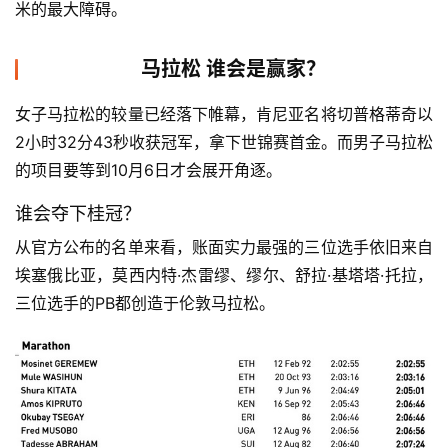
米的最大障碍。
视
频
马拉松 谁会是赢家？
用
女子马拉松的较量已经落下帷幕，肯尼亚名将切普格蒂奇以
户
2小时32分43秒收获冠军，拿下世锦赛首金。而男子马拉松
精
的项目要等到10月6日才会展开角逐。
选
谁会夺下桂冠？
运
从官方公布的名单来看，账面实力最强的三位选手依旧来自
动
埃塞俄比亚，莫西内特·杰雷缪、缪尔、舒拉·基塔塔·托拉，
集
三位选手的PB都创造于伦敦马拉松。