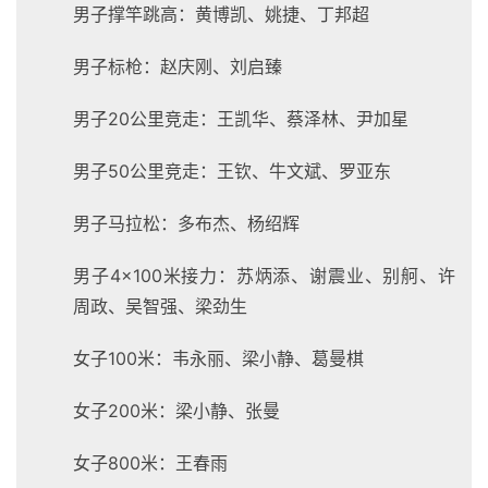
男子撑竿跳高：黄博凯、姚捷、丁邦超
男子标枪：赵庆刚、刘启臻
男子20公里竞走：王凯华、蔡泽林、尹加星
男子50公里竞走：王钦、牛文斌、罗亚东
男子马拉松：多布杰、杨绍辉
男子4×100米接力：苏炳添、谢震业、别舸、许
周政、吴智强、梁劲生
女子100米：韦永丽、梁小静、葛曼棋
女子200米：梁小静、张曼
女子800米：王春雨