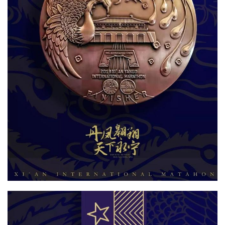
比
赛
观
察
装
备
训
练
视
频