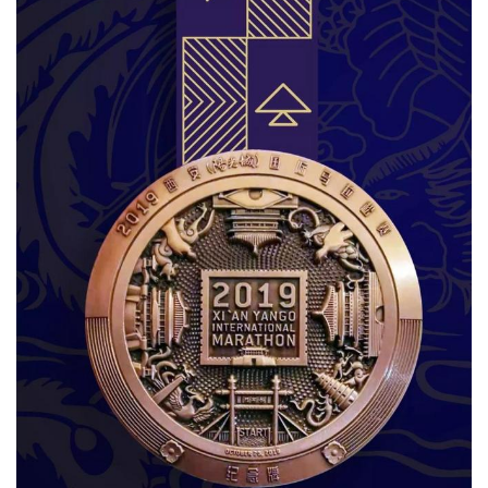
用
户
精
选
运
动
集