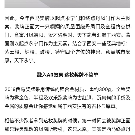
因此，今年西马奖牌以起点永宁门和终点丹凤门作为主图
案。奖牌正面为一只翱翔的凤凰围绕丹凤门及全程终点拱
门，意寓丹凤朝阳，贤才遇明时，天下跑者汇聚于西安。背
面则以起点永宁门作为主元素，结合了西安一些经典地标：
紫云楼、钟楼、鼓楼，镇守四个方位的神兽，意寓城市安
康，天下永宁。
融入AR效果 这枚奖牌不简单
2019西马奖牌采用传统的锌合金材质，重约300g，全程奖
牌为雾金色，半程及欢乐跑奖牌为古红铜，沉甸甸的手感及
金属的质感会让你感觉到属于西安独有的古朴与厚重。
相信不少跑者拿到这枚奖牌的时候，第一时间会被奖牌正面
那只轻灵飘逸的凤凰所吸引，这只凤凰，其实是西马终点丹