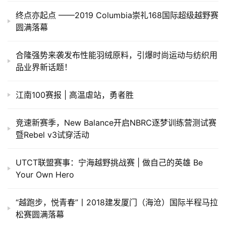
终点亦起点 ——2019 Columbia崇礼168国际超级越野赛
圆满落幕
合隆强势来袭发布性能羽绒原料，引爆时尚运动与纺织用
品业界新话题！
江南100赛报 | 高温虐站，勇者胜
竞速新赛季，New Balance开启NBRC逐梦训练营测试赛
暨Rebel v3试穿活动
UTCT联盟赛事：宁海越野挑战赛 | 做自己的英雄 Be
Your Own Hero
“越跑步，悦青春”丨2018建发厦门（海沧）国际半程马拉
松赛圆满落幕