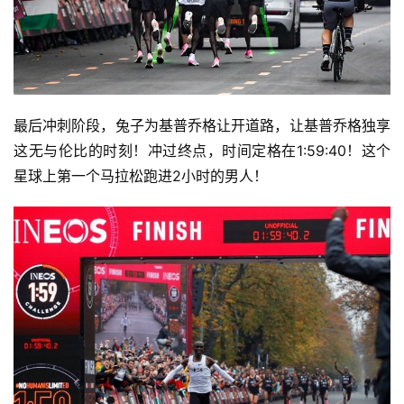
最后冲刺阶段，兔子为基普乔格让开道路，让基普乔格独享
比
这无与伦比的时刻！冲过终点，时间定格在1:59:40！这个
赛
星球上第一个马拉松跑进2小时的男人！ 
观
察
装
备
训
练