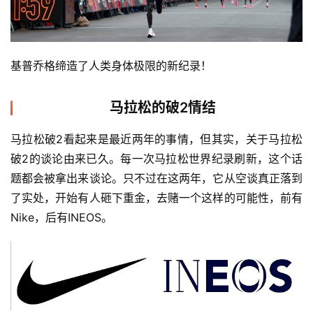
视
频
基普乔格缔造了人类身体极限的新纪录！
用
户
马拉松的破2情结
精
选
马拉松破2看起来是最近两年的事情，但其实，关于马拉松
破2的谈论由来已久。每一次马拉松世界纪录刷新，这个话
运
题都会被拿出来谈论。只不过在这两年，它从空谈真正落到
动
了实处，开始有人砸下重金，去赌一个这样的可能性，前有
集
Nike，后有INEOS。 