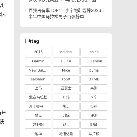
以
百强占有率TOP1！李宁跑鞋霸榜2026上
因为
半年中国马拉松男子百强榜单
#tag
2016
adidas
asics
Garmin
HOKA
lululemon
New Balance
Nike
puma
salomon
TopX
UTMB
上马
亚瑟士
亲测
北京马拉松
开箱
李宁
波士顿马拉松
热点
经验
当年
耐克
训练
评测
可获
越野跑
跑步
跑鞋
运动
阿迪达斯
马拉松