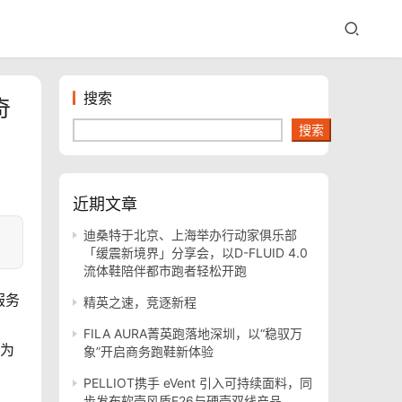
搜索
奇
搜索
近期文章
迪桑特于北京、上海举办行动家俱乐部
「缓震新境界」分享会，以D-FLUID 4.0
流体鞋陪伴都市跑者轻松开跑
服务
精英之速，竞逐新程
FILA AURA菁英跑落地深圳，以“稳驭万
为
象”开启商务跑鞋新体验
PELLIOT携手 eVent 引入可持续面料，同
步发布软壳风盾E26与硬壳双线产品