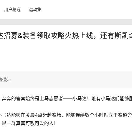
用户精选
运动集
马达招募&装备领取攻略火热上线，还有斯凯
身影~
，奔奔的答案始终是上马志愿者——小马达！唯有小马达们能够
小马达能够在凌晨4点赶赴赛场，
能够连续数个小时站立于赛道旁
，
是一群真真可敬可爱的人！