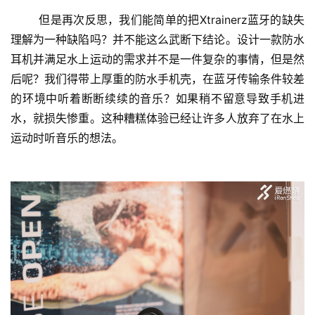
	但是再次反思，我们能简单的把Xtrainerz蓝牙的缺失
理解为一种缺陷吗？并不能这么武断下结论。设计一款防水
耳机并满足水上运动的需求并不是一件复杂的事情，但是然
后呢？我们得带上厚重的防水手机壳，在蓝牙传输条件较差
比
的环境中听着断断续续的音乐？如果稍不留意导致手机进
赛
水，就损失惨重。这种糟糕体验已经让许多人放弃了在水上
运动时听音乐的想法。
观
察
装
备
训
练