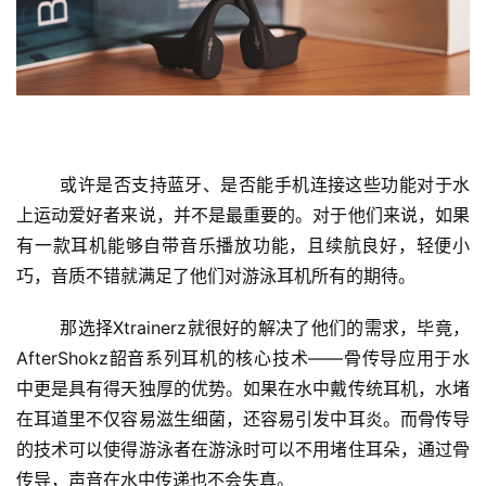
视
频
用
户
精
选
	或许是否支持蓝牙、是否能手机连接这些功能对于水
上运动爱好者来说，并不是最重要的。对于他们来说，如果
运
有一款耳机能够自带音乐播放功能，且续航良好，轻便小
动
巧，音质不错就满足了他们对游泳耳机所有的期待。
集
那选择Xtrainerz就很好的解决了他们的需求，毕竟，
AfterShokz韶音系列耳机的核心技术——骨传导应用于水
中更是具有得天独厚的优势。如果在水中戴传统耳机，水堵
在耳道里不仅容易滋生细菌，还容易引发中耳炎。而骨传导
的技术可以使得游泳者在游泳时可以不用堵住耳朵，通过骨
传导，声音在水中传递也不会失真。