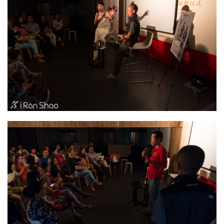
用
户
精
选
运
动
集