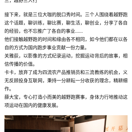
三，越野三人行
接下来，就是三位大咖的脱口秀时间。三个人围绕着越野跑
这个话题，聊训练，聊比赛，聊生活，聊创业，分享了各自
比
的经验，也不忘推广了各自的事业……
赛
他们接触越野跑的时间和缘由各不相同，如今他们都在以各
自的方式为国内跑步事业贡献一份力量。
观
关雅荻，以影像的方式纪录运动，挖掘运动背后的故事，相
察
信传播的价值。
卡卡，放弃了成为四流农产品推销员和三流教练的机会，义
装
无反顾投身互联网，秉持一分耕耘一分收获的理念，精耕细
备
作。
薛大宝，专心打造小而美的越野跑赛事，身体力行地推动这
训
项运动在国内的健康发展。
练
视
频