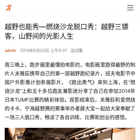
越野也能秀—燃烧沙龙脱口秀：越野三镖
客，山野间的光影人生
admin
2014年6月20日 上午9:37
运动集
周三晚上，跑步圈里最懂拍电影的，电影圈里跑得最野的制
片人关雅荻携带自己的第一部越野跑纪录片，班夫电影节中
国户外影像计划参展影片，《跑出勇气》来到上海，在“燃
烧沙龙”上和五十多位跑友兼影迷分享了自己在参加2014年 
日本TUMF比赛的精彩体验。观影结束后，关雅荻和爱燃烧
的卡卡、宁海越野赛的赛事举办者薛大宝一起给大家奉献了
一场三人脱口秀，畅谈了各自训练、比赛和创业的感悟。