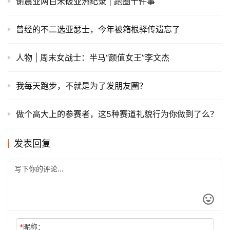
谢震业两百米破亚洲纪录 | 跑圈十件事
曾经的不二选亚瑟士，今年被箱根驿传遗忘了
人物 | 周末女战士：半马“颜值女王”李文杰
我每天跑步，不就是为了发朋友圈？
做个高大上的参赛者，这5种赛道礼貌行为你做到了么？
发表回复
*
昵称：