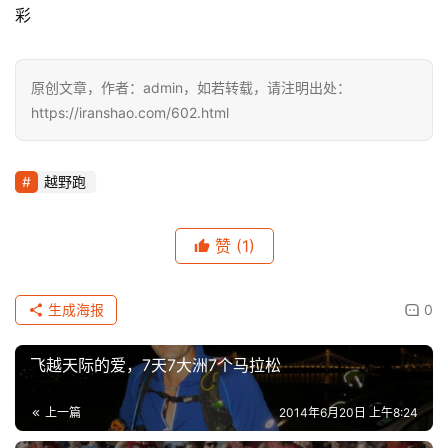
彩
原创文章，作者：admin，如若转载，请注明出处：
https://iranshao.com/602.html
越野跑
赞
(1)
生成海报
0
飞越天际的爱，7天7大洲7个马拉松
上一篇
2014年6月20日 上午8:24