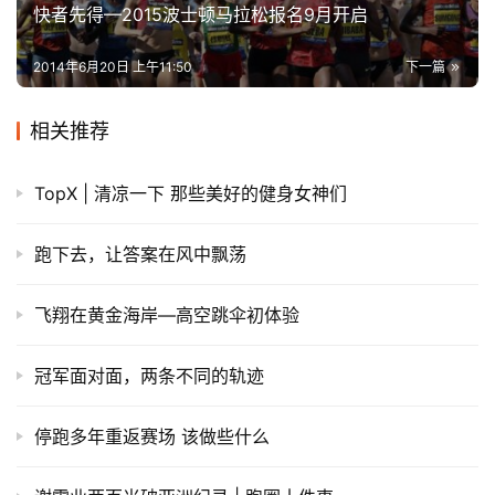
快者先得—2015波士顿马拉松报名9月开启
2014年6月20日 上午11:50
下一篇
相关推荐
TopX | 清凉一下 那些美好的健身女神们
跑下去，让答案在风中飘荡
飞翔在黄金海岸—高空跳伞初体验
冠军面对面，两条不同的轨迹
停跑多年重返赛场 该做些什么