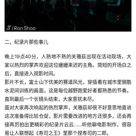
二，纪录片那些事儿
晚上19点40分，人熟地不熟的关雅荻出现在活动现场，大
家以热烈的掌声欢迎这位姗姗来迟的主角。简短的开场白之
后，直接进入观影时间。
影片不长，富士山下优美的赛道风光，穿插着在城市里钢筋
水泥间训练的画面，这是每位越野跑爱好者都熟悉的节奏。
直到最后一个长镜头结束，大家意犹未尽。
面对大家再次响起的热烈掌声，关雅荻却很不好意思地直说
这次准备得比较仓促，影片需要改进的地方还很多，还会再
接再厉拍出更精彩的纪录片云云……听他聊电影制作，很容
易让人联想起《寿司之王》里那个捏寿司的二郎。