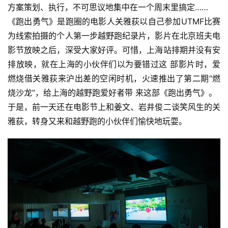
方案策划、执行，不可思议地集中在一个周末里搞定……
《跑出勇气》是跑圈的电影人关雅荻以自己参加UTMF比赛
为线索拍摄的个人第一步越野跑纪录片，影片在北京班夫电
影节放映之后，深受大家好评。可惜，上海站排期并没有安
排放映，就在上海的小伙伴们以为要错过这 部影片时，爱
燃烧借关雅荻来沪出差的空闲时机，火速推出了第二期“燃
烧沙龙”，给上海的越野跑爱好者带 来这部《跑出勇气》。
于是，前一天还在电影节上和姜文、岩井俊二谈笑风生的关
雅荻，转身又来和越野跑的小伙伴们愉快地玩耍。