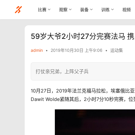
比赛
观察
装备
训练
视频
59岁大爷2小时27分完赛法马
admin
•
2019年10月30日 上午9:06
•
运动集
打仗亲兄弟，上阵父子兵
10月27日，2019年法兰克福马拉松，埃塞俄比亚的
Dawit Wolde紧随其后，2小时7分10秒完赛，