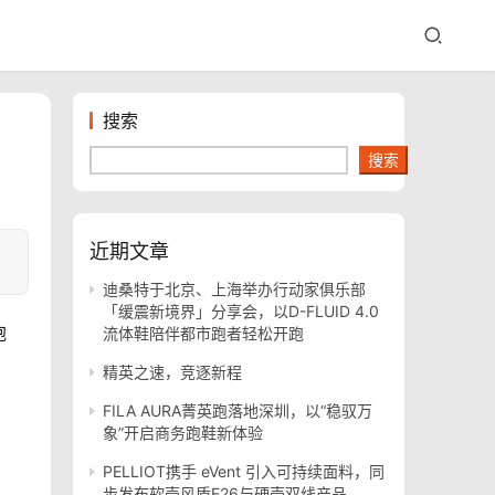
搜索
搜索
近期文章
迪桑特于北京、上海举办行动家俱乐部
「缓震新境界」分享会，以D-FLUID 4.0
胞
流体鞋陪伴都市跑者轻松开跑
精英之速，竞逐新程
FILA AURA菁英跑落地深圳，以“稳驭万
象”开启商务跑鞋新体验
PELLIOT携手 eVent 引入可持续面料，同
步发布软壳风盾E26与硬壳双线产品