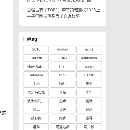
百强占有率TOP1！李宁跑鞋霸榜2026上
半年中国马拉松男子百强榜单
#tag
2016
adidas
asics
Garmin
HOKA
lululemon
New Balance
Nike
puma
salomon
TopX
UTMB
上马
亚瑟士
亲测
北京马拉松
开箱
李宁
波士顿马拉松
热点
经验
耐克
训练
评测
是这
越野跑
跑步
跑鞋
运动
阿迪达斯
马拉松