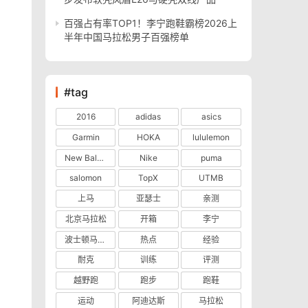
百强占有率TOP1！李宁跑鞋霸榜2026上
半年中国马拉松男子百强榜单
#tag
2016
adidas
asics
Garmin
HOKA
lululemon
New Balance
Nike
puma
salomon
TopX
UTMB
上马
亚瑟士
亲测
北京马拉松
开箱
李宁
波士顿马拉松
热点
经验
耐克
训练
评测
越野跑
跑步
跑鞋
运动
阿迪达斯
马拉松