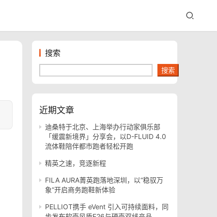
搜索
搜索
近期文章
迪桑特于北京、上海举办行动家俱乐部
「缓震新境界」分享会，以D-FLUID 4.0
流体鞋陪伴都市跑者轻松开跑
精英之速，竞逐新程
FILA AURA菁英跑落地深圳，以“稳驭万
象”开启商务跑鞋新体验
PELLIOT携手 eVent 引入可持续面料，同
步发布软壳风盾E26与硬壳双线产品