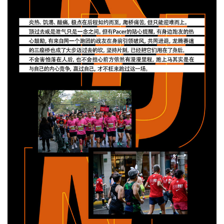
观
察
装
备
训
练
视
频
用
户
精
选