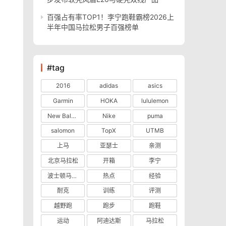
百强占有率TOP1！李宁跑鞋霸榜2026上
半年中国马拉松男子百强榜单
#tag
2016
adidas
asics
Garmin
HOKA
lululemon
New Balance
Nike
puma
salomon
TopX
UTMB
上马
亚瑟士
亲测
北京马拉松
开箱
李宁
波士顿马拉松
热点
经验
耐克
训练
评测
越野跑
跑步
跑鞋
运动
阿迪达斯
马拉松