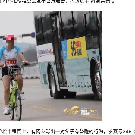
徐州马拉松组委会发布官方通告，将该选手“终身禁赛”。
拉松半程赛上，有网友曝出一对父子有替跑的行为，参赛号3491