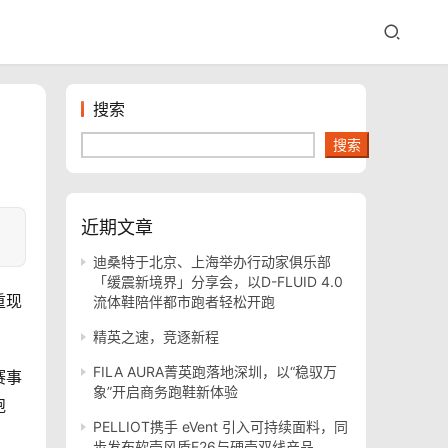
搜索
搜索
近期文章
迪桑特于北京、上海举办行动家俱乐部
「缓震新境界」分享会，以D-FLUID 4.0
重现
流体鞋陪伴都市跑者轻松开跑
精英之速，竞逐新程
FILA AURA菁英跑落地深圳，以“稳驭万
赛事
象”开启商务跑鞋新体验
跑
PELLIOT携手 eVent 引入可持续面料，同
步发布软壳风盾E26与硬壳双线产品