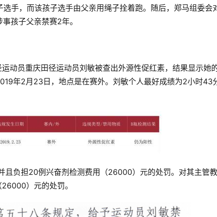
子选手，而该孩子选手由父亲用绳子拴着跑。随后，郑马组委会
涉事孩子父亲禁赛2年。
径运动员重庆田径运动员刘敏被查出外源性促红素，结果显示她的
19年2月23日，地点是在赛外。
刘敏个人最好成绩为2小时43分
并且负担20例兴奋剂检测费用（26000）元的处罚。对其主管
6000）元的处罚。  