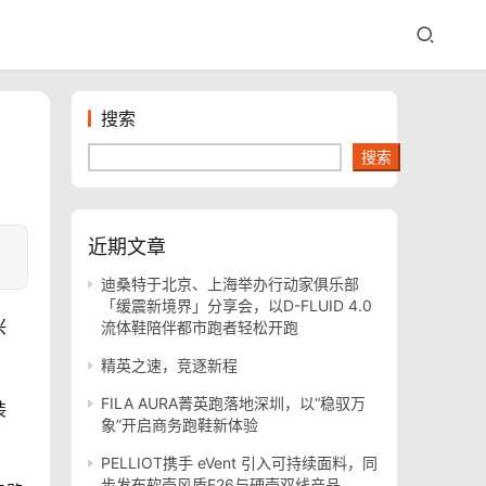
搜索
搜索
近期文章
迪桑特于北京、上海举办行动家俱乐部
「缓震新境界」分享会，以D-FLUID 4.0
兴
流体鞋陪伴都市跑者轻松开跑
精英之速，竞逐新程
FILA AURA菁英跑落地深圳，以“稳驭万
装
象”开启商务跑鞋新体验
PELLIOT携手 eVent 引入可持续面料，同
步发布软壳风盾E26与硬壳双线产品