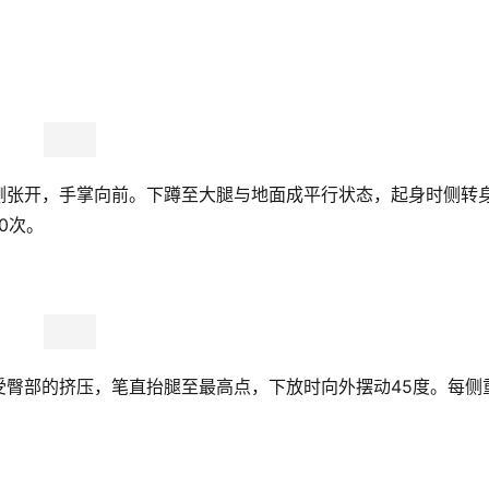
侧张开，手掌向前。下蹲至大腿与地面成平行状态，起身时侧转
0次。
受臀部的挤压，笔直抬腿至最高点，下放时向外摆动45度。每侧