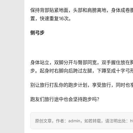
保持背部贴紧地面，头部和肩膀离地，身体成卷
置，快速重复16次。
侧弓步
身体站立，双脚分开与臀部同宽，双手握住放在
步。起身时右脚向后跨过左腿，下蹲至成十字弓形
别让旅行打乱你的跑步计划，享受旅行，同时也
跑友们旅行途中也会坚持跑步吗？
原创文章，作者：admin，如若转载，请注明出处：https://i