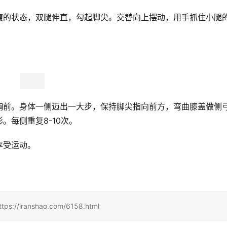
腹的状态，双腿伸直，勾起脚尖。交替向上摆动，用手抓住小腿
胸前。身体一侧迈出一大步，保持脚尖指向前方，弯曲膝盖做侧
。每侧重复8-10次。
享受运动。
ranshao.com/6158.html