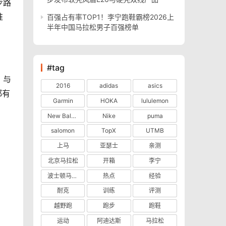
步路
准
百强占有率TOP1！李宁跑鞋霸榜2026上
半年中国马拉松男子百强榜单
#tag
，与
2016
adidas
asics
都有
Garmin
HOKA
lululemon
New Balance
Nike
puma
salomon
TopX
UTMB
上马
亚瑟士
亲测
北京马拉松
开箱
李宁
波士顿马拉松
热点
经验
耐克
训练
评测
越野跑
跑步
跑鞋
运动
阿迪达斯
马拉松