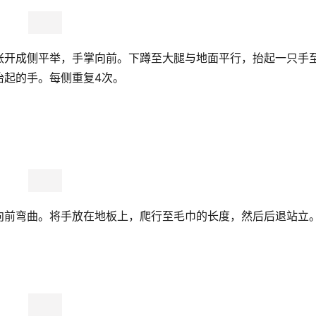
张开成侧平举，手掌向前。下蹲至大腿与地面平行，抬起一只手
抬起的手。每侧重复4次。
向前弯曲。将手放在地板上，爬行至毛巾的长度，然后后退站立