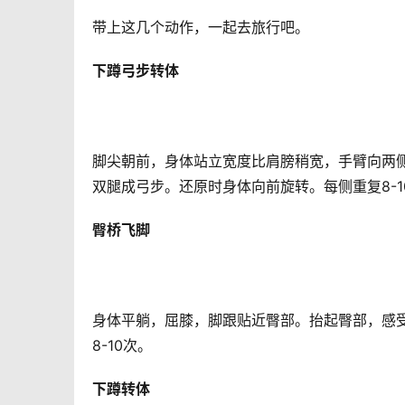
带上这几个动作，一起去旅行吧。
下蹲弓步转体
脚尖朝前，身体站立宽度比肩膀稍宽，手臂向两
双腿成弓步。还原时身体向前旋转。每侧重复8-1
臀桥飞脚
身体平躺，屈膝，脚跟贴近臀部。抬起臀部，感
8-10次。
下蹲转体