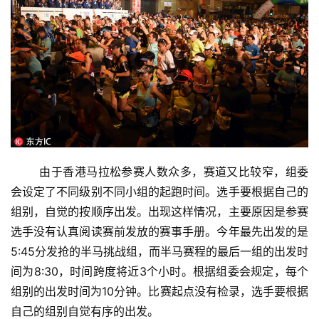
比
赛
	由于香港马拉松参赛人数众多，赛道又比较窄，组委
观
察
会设定了不同级别不同小组的起跑时间。选手要根据自己的
组别，自觉的按顺序出发。出现这样情况，主要原因是参赛
装
选手没有认真阅读赛前发放的赛事手册。今年最先出发的是
备
5:45分发抢的半马挑战组，而半马赛程的最后一组的出发时
间为8:30，时间跨度将近3个小时。根据组委会规定，每个
训
组别的出发时间为10分钟。比赛起点没有检录，选手要根据
练
自己的组别自觉有序的出发。