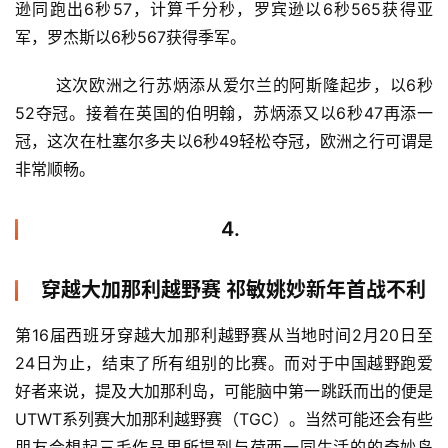
逊同跑出6秒57，计算千分秒，罗宾逊以6秒565获得亚
军，罗杰斯以6秒567获得季军。
	这次欧洲之行苏炳添从爱尔兰的阿斯隆起步，以6秒
52夺冠。接着在英国的伯明翰，苏炳添又以6秒47再添一
冠，这次在杜塞尔多夫以6秒49轻松夺冠，欧洲之行可谓是
非常顺畅。
4.
穿越大加那利越野赛 祁敏姚妙新年首战不利
第16届西班牙穿越大加那利越野赛从当地时间2月20日至
24日为止，结束了所有组别的比赛。而对于中国越野跑爱
好者来说，提及大加那利岛，可能脑中第一跳跃而出的便是
UTWT系列赛大加那利越野赛（TGC）。当然可能还会有些
朋友会想起三毛作品里所提到与荷西一同生活的的奇妙岛