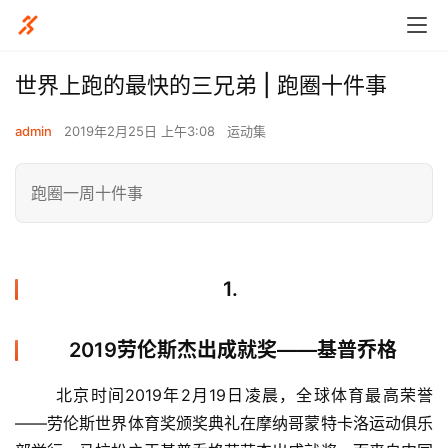
世界上跑的最快的三兄弟 | 跑圈十件事
admin
2019年2月25日 上午3:08
运动集
跑圈一周十件事
1.
2019劳伦斯杰出成就奖——基普乔格
	北京时间2019年2月19日凌晨，全球体育最高荣誉
——劳伦斯世界体育奖颁奖典礼在摩纳哥蒙特卡洛运动俱乐