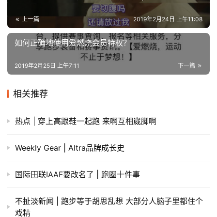
上一篇
2019年2月24日 上午11:08
如何正确地使用爱燃烧会员特权？
2019年2月25日 上午7:11
下一篇
相关推荐
热点 | 穿上高跟鞋一起跑 来啊互相崴脚啊
Weekly Gear | Altra品牌成长史
国际田联IAAF要改名了 | 跑圈十件事
不扯淡新闻 | 跑步等于胡思乱想 大部分人脑子里都住个
戏精