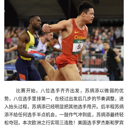
	比赛开始，八位选手齐齐出发，苏炳添以微弱的优
势，八位选手里排第一，在经过出发后几步的节奏调整，进
入抬头过程，苏炳添已经明显把其他选手甩开。后半程苏炳
添不给任何选手半点机会，一鼓作气冲到底，苏炳添最终轻
松夺冠，本次欧洲之行实现三连胜！美国选手罗杰斯和罗宾