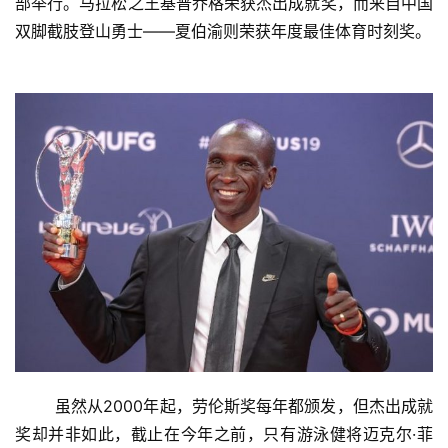
部举行。马拉松之王基普乔格荣获杰出成就奖，而来自中国
双脚截肢登山勇士——夏伯渝则荣获年度最佳体育时刻奖。
	虽然从2000年起，劳伦斯奖每年都颁发，但杰出成就
奖却并非如此，截止在今年之前，只有游泳健将迈克尔·菲