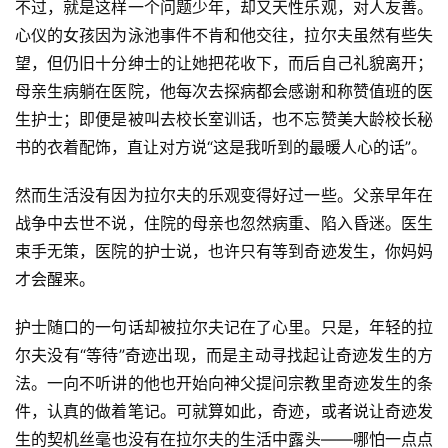
不过，就是这样一个问题少年，却又天性乐观，对人友善。
心仪的女孩因为泳池事件不肯和他交往，拉尔夫虽然有些失
望，但仍旧十分绅士的让她把花收下，而后自己礼貌离开；
母亲生病躺在医院，他每次去探病都会感谢和称赞值班的医
生护士；即便是被叫去校长室训话，也不忘赞美大龄校长秘
书的衣着配饰，直让对方说“这是我听到的最暖人心的话”。
然而生活没有因为拉尔夫的乐观变得好过一些。父亲早年在
战争中去世不说，住院的母亲也忽然病重、陷入昏迷。医生
束手无策，医院的护士说，也许只有等到奇迹发生，你妈妈
才会醒来。
护士随口的一句话却被拉尔夫记在了心里。只是，年轻的拉
尔夫没有“等待”奇迹出现，而是主动寻找起让奇迹发生的方
法。一向不听讲的他也开始向神父提问宗教里奇迹发生的条
件，认真的做着笔记。可就算如此，奇迹，或者说让奇迹发
生的契机丝毫也没有在拉尔夫的生活中露头——哪怕一点点