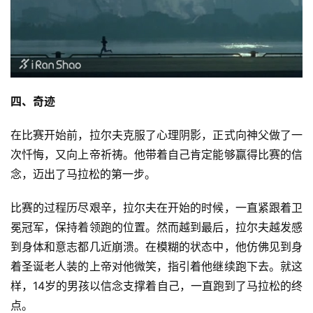
练
视
频
用
四、奇迹
户
精
在比赛开始前，拉尔夫克服了心理阴影，正式向神父做了一
选
次忏悔，又向上帝祈祷。他带着自己肯定能够赢得比赛的信
念，迈出了马拉松的第一步。
运
动
比赛的过程历尽艰辛，拉尔夫在开始的时候，一直紧跟着卫
集
冕冠军，保持着领跑的位置。然而越到最后，拉尔夫越发感
到身体和意志都几近崩溃。在模糊的状态中，他仿佛见到身
着圣诞老人装的上帝对他微笑，指引着他继续跑下去。就这
样，14岁的男孩以信念支撑着自己，一直跑到了马拉松的终
点。