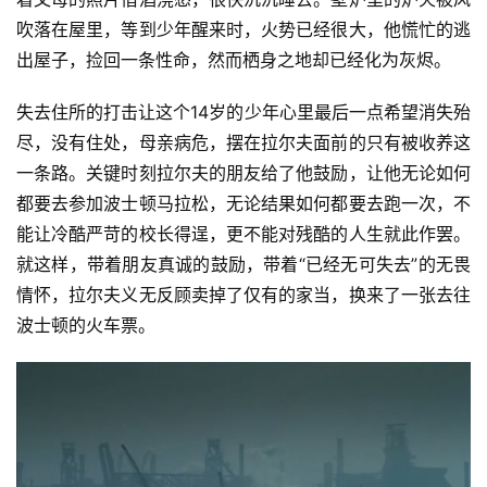
吹落在屋里，等到少年醒来时，火势已经很大，他慌忙的逃
出屋子，捡回一条性命，然而栖身之地却已经化为灰烬。
失去住所的打击让这个14岁的少年心里最后一点希望消失殆
尽，没有住处，母亲病危，摆在拉尔夫面前的只有被收养这
一条路。关键时刻拉尔夫的朋友给了他鼓励，让他无论如何
都要去参加波士顿马拉松，无论结果如何都要去跑一次，不
比
能让冷酷严苛的校长得逞，更不能对残酷的人生就此作罢。
赛
就这样，带着朋友真诚的鼓励，带着“已经无可失去”的无畏
情怀，拉尔夫义无反顾卖掉了仅有的家当，换来了一张去往
观
波士顿的火车票。 
察
装
备
训