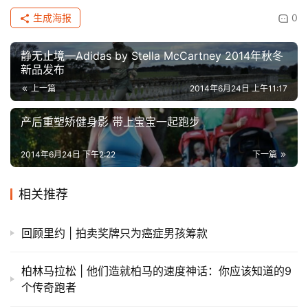
生成海报
0
静无止境—Adidas by Stella McCartney 2014年秋冬
新品发布
上一篇
2014年6月24日 上午11:17
产后重塑矫健身影 带上宝宝一起跑步
2014年6月24日 下午2:22
下一篇
相关推荐
回顾里约 | 拍卖奖牌只为癌症男孩筹款
柏林马拉松 | 他们造就柏马的速度神话：你应该知道的9
个传奇跑者