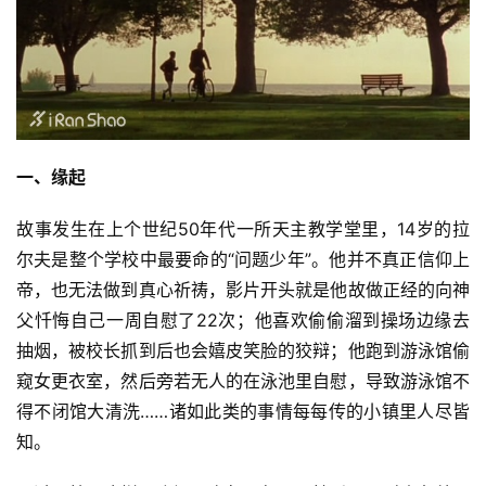
一、缘起
故事发生在上个世纪50年代一所天主教学堂里，14岁的拉
尔夫是整个学校中最要命的“问题少年”。他并不真正信仰上
帝，也无法做到真心祈祷，影片开头就是他故做正经的向神
父忏悔自己一周自慰了22次；他喜欢偷偷溜到操场边缘去
抽烟，被校长抓到后也会嬉皮笑脸的狡辩；他跑到游泳馆偷
窥女更衣室，然后旁若无人的在泳池里自慰，导致游泳馆不
得不闭馆大清洗……诸如此类的事情每每传的小镇里人尽皆
知。