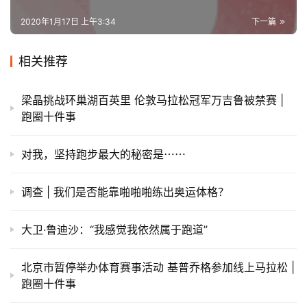
2020年1月17日 上午3:34
下一篇
相关推荐
梁晶挑战环巢湖百英里 伦敦马拉松冠军万吉鲁被禁赛 |
跑圈十件事
对我，坚持跑步最大的秘密是⋯⋯
调查 | 我们是否能靠啪啪啪练出奥运体格？
大卫·鲁迪沙：“我感觉我依然属于跑道”
北京市暂停举办体育赛事活动 基普乔格参加线上马拉松 |
跑圈十件事