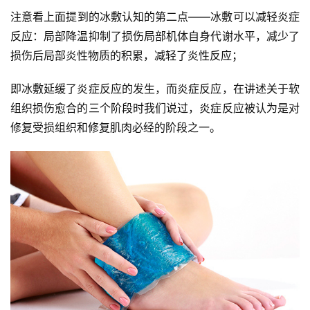
察
注意看上面提到的冰敷认知的第二点——冰敷可以减轻炎症
反应：局部降温抑制了损伤局部机体自身代谢水平，减少了
装
损伤后局部炎性物质的积累，减轻了炎性反应；
备
即冰敷延缓了炎症反应的发生，而炎症反应，在讲述关于软
训
组织损伤愈合的三个阶段时我们说过，炎症反应被认为是对
练
修复受损组织和修复肌肉必经的阶段之一。
视
频
用
户
精
选
运
动