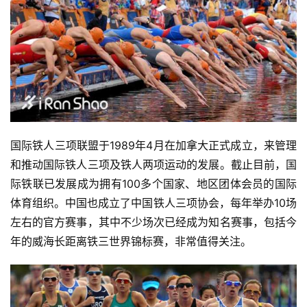
比
赛
观
察
装
备
国际铁人三项联盟于1989年4月在加拿大正式成立，来管理
和推动国际铁人三项及铁人两项运动的发展。截止目前，国
训
际铁联已发展成为拥有100多个国家、地区团体会员的国际
练
体育组织。中国也成立了中国铁人三项协会，每年举办10场
左右的官方赛事，其中不少场次已经成为知名赛事，包括今
视
年的威海长距离铁三世界锦标赛，非常值得关注。
频
用
户