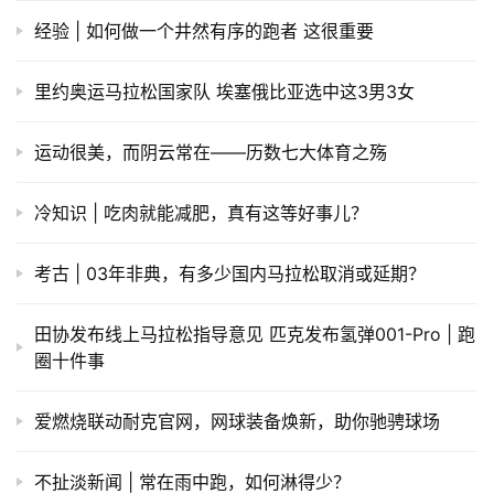
经验 | 如何做一个井然有序的跑者 这很重要
里约奥运马拉松国家队 埃塞俄比亚选中这3男3女
运动很美，而阴云常在——历数七大体育之殇
冷知识 | 吃肉就能减肥，真有这等好事儿？
考古 | 03年非典，有多少国内马拉松取消或延期？
田协发布线上马拉松指导意见 匹克发布氢弹001-Pro | 跑
圈十件事
爱燃烧联动耐克官网，网球装备焕新，助你驰骋球场​
不扯淡新闻 | 常在雨中跑，如何淋得少？