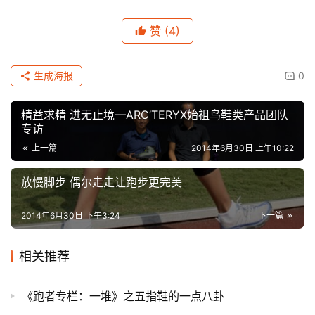
赞
(4)
生成海报
0
精益求精 进无止境—ARC’TERYX始祖鸟鞋类产品团队
专访
上一篇
2014年6月30日 上午10:22
放慢脚步 偶尔走走让跑步更完美
2014年6月30日 下午3:24
下一篇
相关推荐
《跑者专栏：一堆》之五指鞋的一点八卦