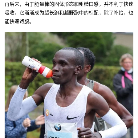
再后来，由于能量棒的固体形态和粗糙口感，并不利于快速
训
吸收，它渐渐成为超长跑和越野跑中的标配，除了补给，也
练
能快速饱腹。
视
频
用
户
精
选
运
动
集