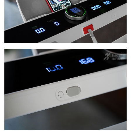
装
备
训
练
视
频
用
户
精
选
运
动