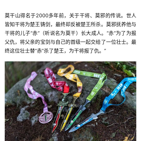
莫干山得名于2000多年前，关于干将、莫邪的传说。世人
皆知干将为楚王铸剑，最终却反被楚王所杀。莫邪抚养他与
干将的儿子“赤”（听说名为莫干）长大成人。“赤”为了为报
父仇，将父亲的宝剑与自己的首级一起交给了一位壮士。最
终这位壮士替“赤”杀了楚王，为干将报了仇。”