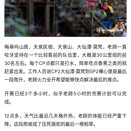
梅皋坞山居、天泉民宿、天泉山、大仙潭·莫梵，老顾一直
咬牙坚持在一个比较靠前的队伍里，大概是30公里组的前
30名左右。每个CP点都只是打水，简单吃点香蕉之类的就
赶紧出发。工作人员说CP2大仙潭·莫梵到SP2裸心堡是最后
一段爬升，老顾火力全开希望能够快点解决最后的难点。
开赛已经3个多小时，似乎老顾5小时的完赛计划可以完
成。
12点多，天气比最近几天格外热，老顾的体能已经严重下
降，这段爬坡成了压死骆驼的最后一根稻草。