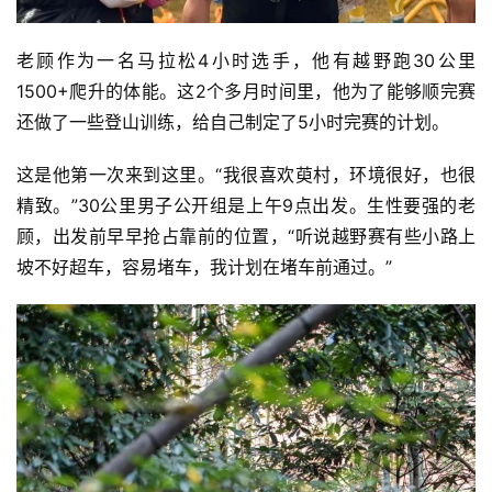
运
动
老顾作为一名马拉松4小时选手，他有越野跑30公里
集
1500+爬升的体能。这2个多月时间里，他为了能够顺完赛
还做了一些登山训练，给自己制定了5小时完赛的计划。
这是他第一次来到这里。“我很喜欢萸村，环境很好，也很
精致。”30公里男子公开组是上午9点出发。生性要强的老
顾，出发前早早抢占靠前的位置，“听说越野赛有些小路上
坡不好超车，容易堵车，我计划在堵车前通过。”