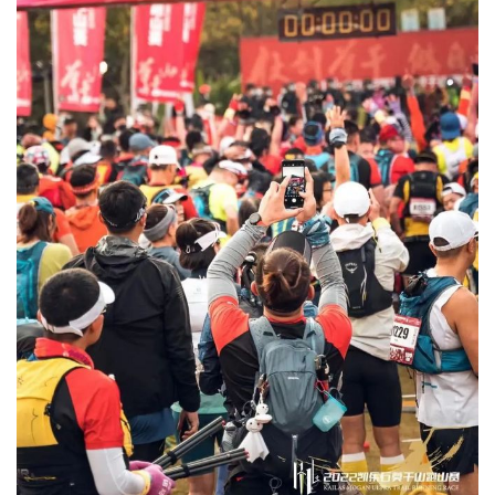
观
察
装
备
训
练
视
频
用
户
精
选