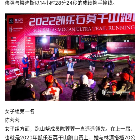
伟强与梁迪斯以14小时28分24秒的成绩携手撞线。
女子组第一名
陈蓉蓉
女子组方面，跑山帮成员陈蓉蓉一直遥遥领先。在上一届，
也就是2020年凯乐石莫干山跑山赛上，她与林潇搭档70公