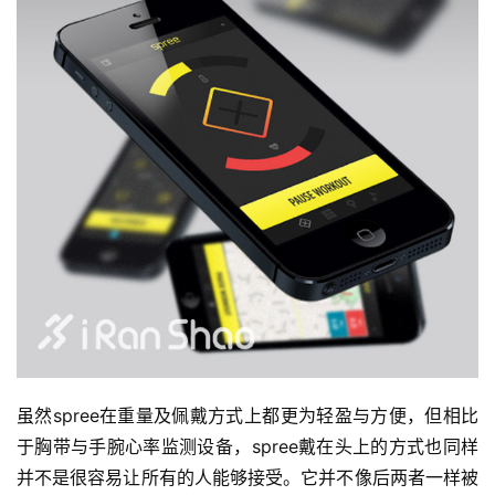
比
赛
观
察
装
备
训
练
视
频
虽然spree在重量及佩戴方式上都更为轻盈与方便，但相比
用
于胸带与手腕心率监测设备，spree戴在头上的方式也同样
户
并不是很容易让所有的人能够接受。它并不像后两者一样被
精