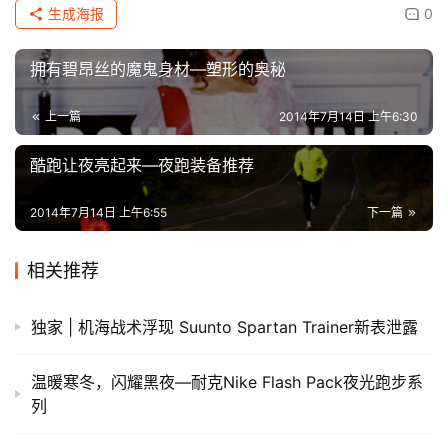
生成海报
0
拥有碧昂丝的魔鬼身材—塑形的奥秘
上一篇
2014年7月14日 上午6:30
酷跑让夜亮起来—夜跑装备推荐
2014年7月14日 上午6:55
下一篇
相关推荐
独家 | 机海战术浮现 Suunto Spartan Trainer新表泄露
温暖寒冬，闪耀黑夜—耐克Nike Flash Pack夜光跑步系
列