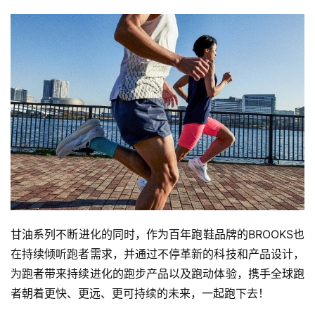
观
察
装
备
训
练
视
频
甘油系列不断进化的同时，作为百年跑鞋品牌的BROOKS也
用
在持续倾听跑者需求，并通过不停革新的科技和产品设计，
户
为跑者带来持续进化的跑步产品以及跑动体验，携手全球跑
精
选
者朝着更快、更远、更可持续的未来，一起跑下去！ 