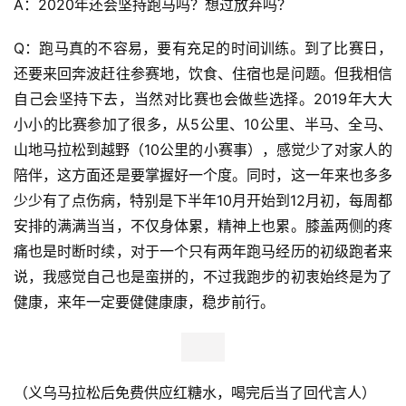
A：2020年还会坚持跑马吗？想过放弃吗？
训
Q：跑马真的不容易，要有充足的时间训练。到了比赛日，
练
还要来回奔波赶往参赛地，饮食、住宿也是问题。但我相信
自己会坚持下去，当然对比赛也会做些选择。2019年大大
视
频
小小的比赛参加了很多，从5公里、10公里、半马、全马、
山地马拉松到越野（10公里的小赛事），感觉少了对家人的
用
陪伴，这方面还是要掌握好一个度。同时，这一年来也多多
户
少少有了点伤病，特别是下半年10月开始到12月初，每周都
精
安排的满满当当，不仅身体累，精神上也累。膝盖两侧的疼
选
痛也是时断时续，对于一个只有两年跑马经历的初级跑者来
说，我感觉自己也是蛮拼的，不过我跑步的初衷始终是为了
运
健康，来年一定要健健康康，稳步前行。
动
集
（义乌马拉松后免费供应红糖水，喝完后当了回代言人）