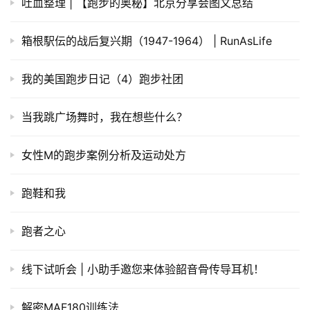
吐血整理 | 【跑步的奥秘】北京分享会图文总结
箱根駅伝的战后复兴期（1947-1964） | RunAsLife
我的美国跑步日记（4）跑步社团
当我跳广场舞时，我在想些什么？
女性M的跑步案例分析及运动处方
跑鞋和我
跑者之心
线下试听会 | 小助手邀您来体验韶音骨传导耳机！
解密MAF180训练法