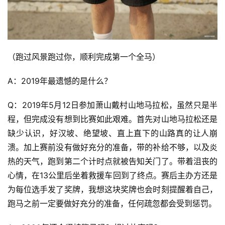
（跑过风景跑过你，顺利完成第一个全马）
A：2019年最遗憾的是什么？
Q：
2019年5月12日参加萧山戴村山地马拉松，虽然只是半
程，但完成没有想到比赛如此艰难。首先对山地马拉松还是
比
缺少认识，好汉坡、绝望坡、直上直下的山路真的让人崩
赛
溃。加上赛前没有做好充分的准备，带的补给不够，以及炎
观
热的天气，跑到第二个计时点就被告知关门了。带着沮丧的
察
心情，在13公里后坐着救援车回到了终点。赛后主办方还是
为每位选手发了奖牌，我想这块奖牌也会时刻提醒着自己，
装
跑马之前一定要做好充分的准备，任何疏忽都会受到惩罚。
备