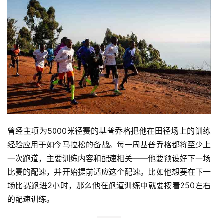
用
户
精
选
运
动
集
曾经主项为5000米径赛的基普乔格把他在田径场上的训练
经验应用于如今马拉松的备战。每一周基普乔格都将至少上
一次跑道，主要训练内容和配速相关——他要预设好下一场
比赛的配速，并开始提前适应这个配速。比如他想要在下一
场比赛跑进2小时，那么他在跑道训练中就要按着250左右
的配速训练。