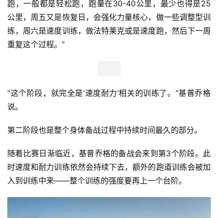
跑，一般都是轻松跑，跑量在30-40公里，最少也得是25
公里，周五又是恢复日，会强化力量核心，做一些调整型训
比
练，周六是速度训练，做法特莱克或是速度跑，然后下一周
赛
重复这个过程。”
观
察
“这个阶段，就完全是‘速度耐力’相关的训练了。”基普乔格
装
说。
备
第二阶段也是整个身体备战过程中持续时间最久的部分。
训
随着比赛日渐临近，基普乔格的备战会来到第3个阶段。此
练
时速度和耐力训练依然会持续下去，额外的跑道训练会被加
入到训练中来——整个训练的强度要再上一个台阶。
视
频