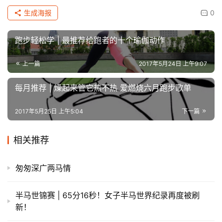
生成海报
0
跑步轻松学 | 最推荐给跑者的十个瑜伽动作
上一篇
2017年5月24日 上午9:07
每月推荐 | 燥起来管它热不热 爱燃烧六月跑步歌单
2017年5月25日 上午5:04
下一篇
相关推荐
匆匆深广两马情
半马世锦赛 | 65分16秒！女子半马世界纪录再度被刷
新！