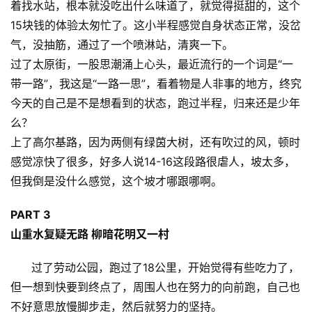
着找水站，根本就没吃出什么味道了，就觉得挺甜的，这个
15块钱的体验太匆忙了。这小半程感觉自身状态正常，没岔
气，没抽筋，通过了一个喷淋站，清爽一下。
过了太原街，一股思潮涌上心头，最近流行的一个词是“一
带一路”，我这是“一路一思”，看着物是人非事的地方，终究
今天的自己是不是想看到的状态，跑过半程，归来还是少年
么？
上了高尔基路，因为两侧有绿茵大树，还有吹过的风，顿时
感觉凉快了很多，好多人说14-16这段路很虐人，坡太多，
但我倒是没什么感觉，这个坡才哪跟哪啊。
PART 3
山重水复疑无路 柳暗花明又一村
过了劳动公园，跑过了18公里，开始觉得有些吃力了，
但一想到快要到终点了，周围人也在努力的向前跑，自己也
不好意思放慢脚步走，然后就努力的坚持。