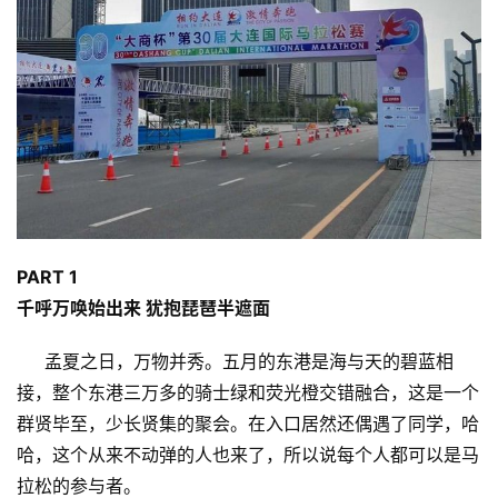
比
PART 1
赛
千呼万唤始出来 犹抱琵琶半遮面
观
孟夏之日，万物并秀。五月的东港是海与天的碧蓝相
察
接，整个东港三万多的骑士绿和荧光橙交错融合，这是一个
群贤毕至，少长贤集的聚会。在入口居然还偶遇了同学，哈
装
哈，这个从来不动弹的人也来了，所以说每个人都可以是马
备
拉松的参与者。