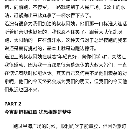
绪，向前跑，不停留，一路就跑到了人民广场，5公里的水
站，赶紧掏出来盐丸拿了一杯水吞下去了。
沿途有很多为我们加油的叔叔阿姨，他们那一口标准大连话
听着好亲切也挺逗的，我也忍不住笑了。跟着大队伍跑呀
跑，太阳晒的一直在流汗水，这种天气对于总是夜跑的我来
说还是蛮有挑战的，基本上就是边跑边擦汗。
道边上的叔叔阿姨在喊着“年轻真好，向你们学习”，突然让
我很感动，因为我一直都是很羡慕退休的大叔大妈们，一直
在惦记着啥时候能退休。其实自己又何尝不是他们羡慕的对
象呢，他们的今天终究会成为我们的明天，但我们的今天他
们永远也回不来。
PART 2
今宵剩把银红照 犹恐相逢是梦中
跑过星海广场的时候，顺利的吃了能量胶，但因为紧盯