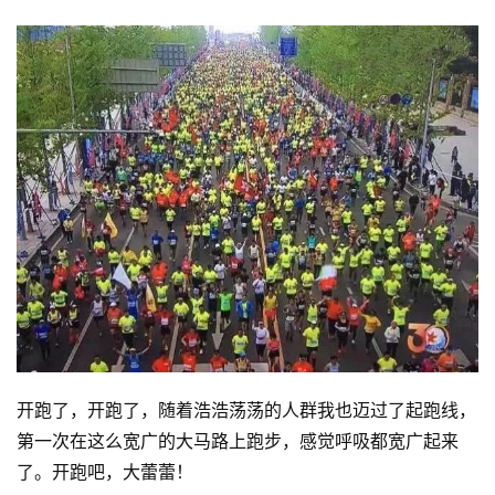
训
练
视
频
用
户
精
选
运
动
集
开跑了，开跑了，随着浩浩荡荡的人群我也迈过了起跑线，
第一次在这么宽广的大马路上跑步，感觉呼吸都宽广起来
了。开跑吧，大蕾蕾！