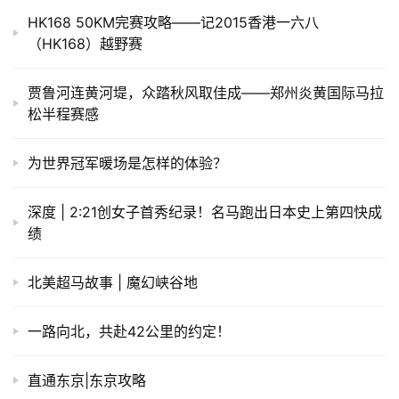
HK168 50KM完赛攻略——记2015香港一六八
（HK168）越野赛
贾鲁河连黄河堤，众踏秋风取佳成——郑州炎黄国际马拉
松半程赛感
为世界冠军暖场是怎样的体验？
深度 | 2:21创女子首秀纪录！名马跑出日本史上第四快成
绩
北美超马故事 | 魔幻峡谷地
一路向北，共赴42公里的约定！
直通东京|东京攻略