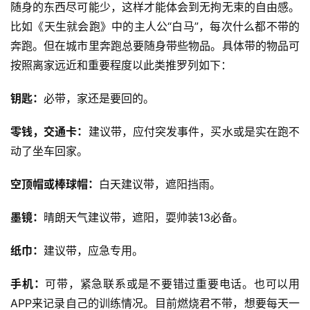
随身的东西尽可能少，这样才能体会到无拘无束的自由感。
比如《天生就会跑》中的主人公“白马”，每次什么都不带的
比
奔跑。但在城市里奔跑总要随身带些物品。具体带的物品可
赛
按照离家远近和重要程度以此类推罗列如下：
观
钥匙：
必带，家还是要回的。
察
零钱，交通卡：
建议带，应付突发事件，买水或是实在跑不
装
动了坐车回家。
备
空顶帽或棒球帽：
白天建议带，遮阳挡雨。
训
练
墨镜：
晴朗天气建议带，遮阳，耍帅装13必备。
视
纸巾：
建议带，应急专用。
频
手机：
可带，紧急联系或是不要错过重要电话。也可以用
APP来记录自己的训练情况。目前燃烧君不带，想要每天一
用