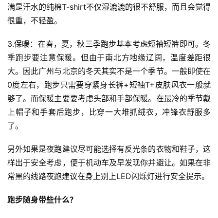
满是汗水的纯棉T-shirt不仅湿漉漉的很不舒服，而且会觉得
很重，不轻盈。
3.保暖：在春，夏，秋三季跑步基本考虑短袖短裤即可。冬
季跑步要注意保暖。但由于南北方地缘辽阔，温度差距很
大。因此广州与北京的冬天其实不是一个季节。一般即使在
0度左右，跑步只需要穿紧身长裤+短袖T+皮肤风衣一般就
够了。而保暖主要要考虑头部和手部保暖。在最冷的季节戴
上帽子和手套后跑步，比穿一大堆抓绒衣，冲锋衣舒服多
了。
另外如果是夜跑建议尽可能选择有反光条的衣物和鞋子，这
样出于安全考虑，便于机动车及早发现你并避让。如果在非
常黑的线路夜跑建议在身上别上LED闪烁灯进行安全提示。
跑步随身带些什么？