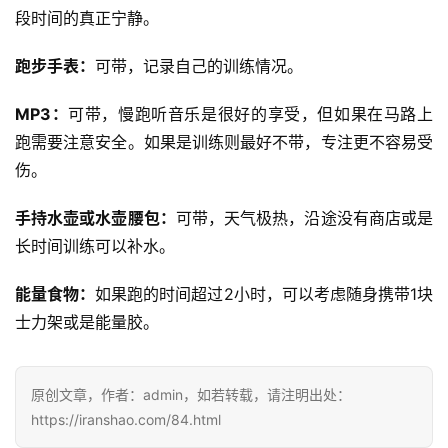
户
段时间的真正宁静。
精
选
跑步手表：
可带，记录自己的训练情况。
MP3：
可带，慢跑听音乐是很好的享受，但如果在马路上
运
跑需要注意安全。如果是训练则最好不带，专注更不容易受
动
集
伤。
手持水壶或水壶腰包：
可带，天气极热，沿途没有商店或是
长时间训练可以补水。
能量食物：
如果跑的时间超过2小时，可以考虑随身携带1块
士力架或是能量胶。
原创文章，作者：admin，如若转载，请注明出处：
https://iranshao.com/84.html