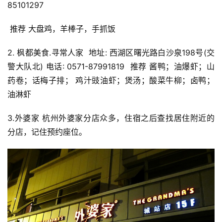
85101297
 推荐 大盘鸡，羊棒子，手抓饭
2. 枫都美食.寻常人家  地址: 西湖区曙光路白沙泉198号(交
警大队北) 电话: 0571-87991819  推荐 酱鸭；油爆虾；山
药卷；话梅子排； 鸡汁豉油虾；煲汤；酸菜牛柳；卤鸭；
油淋虾
3.外婆家 杭州外婆家分店众多，住宿之后查找居住附近的
分店，记住预约座位。