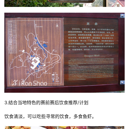
运
动
集
3.结合当地特色的赛前赛后饮食推荐/计划
饮食清淡，可以吃些寻常的饮食，多食鱼虾。