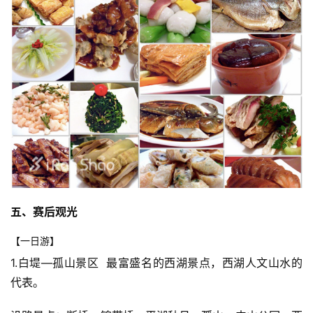
五、赛后观光
【一日游】
1.白堤—孤山景区  最富盛名的西湖景点，西湖人文山水的
代表。