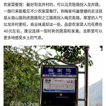
农家菜餐馆：最好到龙井村的，可以沿灵隐路拐入龙井路，
观
一路行来能看见不少农家菜餐厅。到梅家坞最便捷的走法就
察
是从南山路到虎跑路到之江路再拐入梅灵南路，那里的人气
比龙井村更旺，商业味道却淡一些。品尝农家菜人均花费在
装
40元左右，建议选择一些时新的蔬菜和家禽。去那里可以
备
更多地感受乡土的气息。
训
练
视
频
用
户
精
选