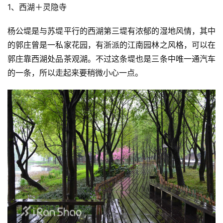
1、西湖＋灵隐寺
杨公堤是与苏堤平行的西湖第三堤有浓郁的湿地风情，其中
的郭庄曾是一私家花园，有浙派的江南园林之风格，可以在
郭庄靠西湖处品茶观湖。不过这条堤也是三条中唯一通汽车
的一条，所以走起来要稍微小心一点。 