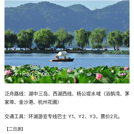
泛舟路线：湖中三岛、西湖西线、杨公堤水域（浴鹄湾、茅
家埠、金沙港、杭州花圃） 
交通工具：环湖游览专线巴士 Y1、Y2、Y3，票价2元。 
【二日游】