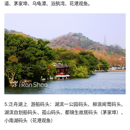
道、茅家埠、乌龟潭、浴鹄湾、花港观鱼。 
5.泛舟湖上  游船码头：湖滨一公园码头、柳浪闻莺码头、
湖滨自划船码头、孤山码头、都锦生故居码头（茅家埠）、
小南湖码头（花港观鱼）