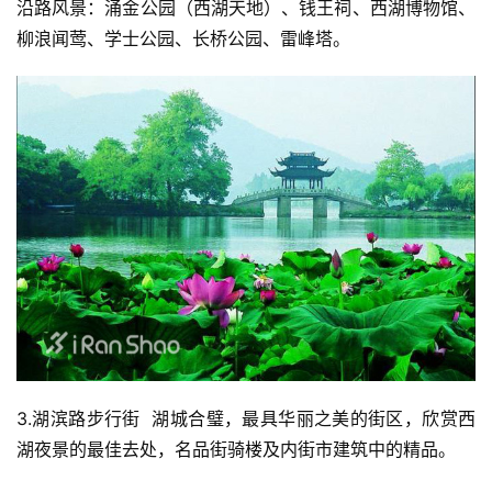
沿路风景：涌金公园（西湖天地）、钱王祠、西湖博物馆、
柳浪闻莺、学士公园、长桥公园、雷峰塔。 
3.湖滨路步行街  湖城合璧，最具华丽之美的街区，欣赏西
湖夜景的最佳去处，名品街骑楼及内街市建筑中的精品。