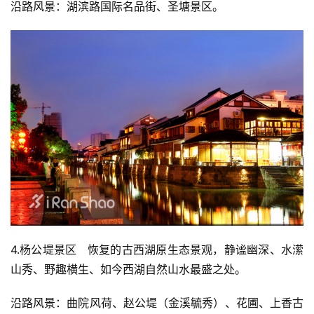
沿路风景：湖滨路国际名品街、圣塘景区。 
4.杨公堤景区   恢复的古西湖原生态景观，静谧幽深、水潆
山秀、野趣横生、如今西湖自然山水最盛之处。
沿路风景：曲院风荷、赵公堤（金溪毓秀）、花圃、上香古