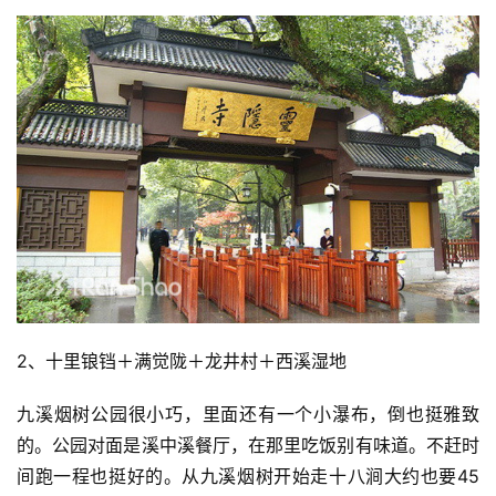
2、十里锒铛＋满觉陇＋龙井村＋西溪湿地
九溪烟树公园很小巧，里面还有一个小瀑布，倒也挺雅致
的。公园对面是溪中溪餐厅，在那里吃饭别有味道。不赶时
间跑一程也挺好的。从九溪烟树开始走十八涧大约也要45