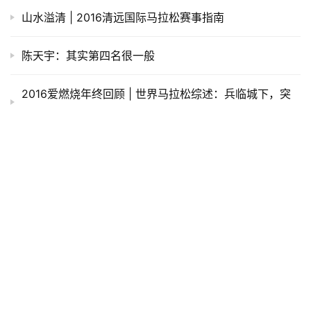
山水溢清 | 2016清远国际马拉松赛事指南
陈天宇：其实第四名很一般
2016爱燃烧年终回顾 | 世界马拉松综述：兵临城下，突
破在即？
回顾 | 迪拜马拉松：最壕马拉松，跑出1米93的“黑马”冠
军
热点 | 除了刷新赛道纪录 2017年东京马拉松还有什么
波士顿马拉松 | 戴紧箍咒的男人
半马世锦赛 | 65分16秒！女子半马世界纪录再度被刷
新！