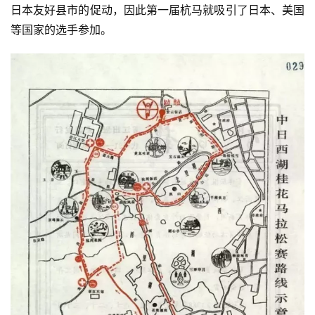
日本友好县市的促动，因此第一届杭马就吸引了日本、美国
比
赛
等国家的选手参加。
观
察
装
备
训
练
视
频
用
户