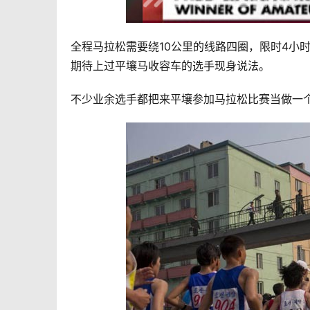
全程马拉松需要绕10公里的线路四圈，限时4小
期待上过平壤马收容车的选手现身说法。
不少业余选手都把来平壤参加马拉松比赛当做一