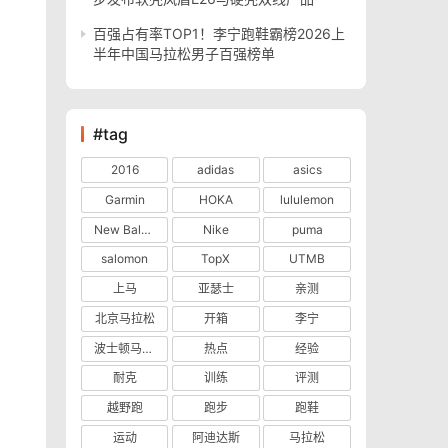
百强占有率TOP1！李宁跑鞋霸榜2026上
半年中国马拉松男子百强榜单
#tag
2016
adidas
asics
Garmin
HOKA
lululemon
New Balance
Nike
puma
salomon
TopX
UTMB
上马
亚瑟士
亲测
北京马拉松
开箱
李宁
波士顿马拉松
热点
经验
耐克
训练
评测
越野跑
跑步
跑鞋
运动
阿迪达斯
马拉松