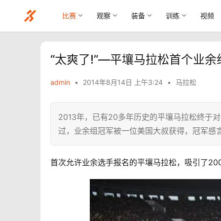
比赛
观察
装备
训练
视频
“太爽了!”—平壤马拉松首个业
admin
•
2014年8月14日 上午3:24
•
马拉松
2013年，已有20多年历史的平壤马拉松终
过，业余组冠军被一位美国大叔获得，冠军感言
首次允许业余选手报名的平壤马拉松，吸引了20