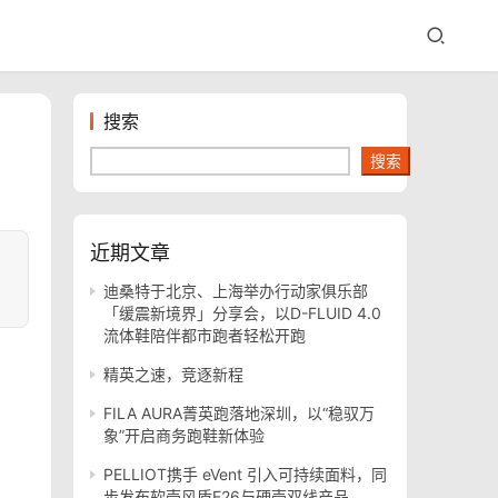
搜索
搜索
近期文章
迪桑特于北京、上海举办行动家俱乐部
「缓震新境界」分享会，以D-FLUID 4.0
流体鞋陪伴都市跑者轻松开跑
精英之速，竞逐新程
FILA AURA菁英跑落地深圳，以“稳驭万
象”开启商务跑鞋新体验
PELLIOT携手 eVent 引入可持续面料，同
步发布软壳风盾E26与硬壳双线产品