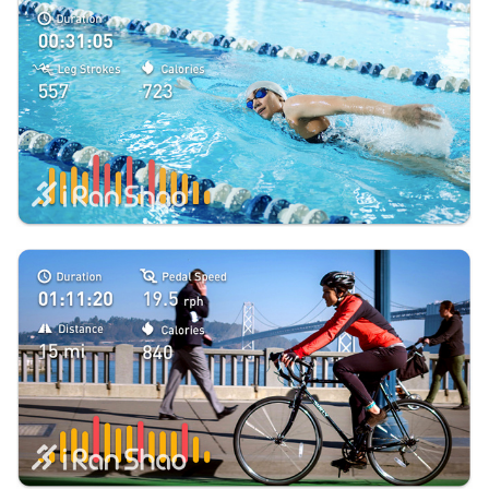
比
赛
观
察