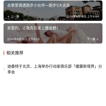
去哪里偶遇跑步小伙伴—跑步5大去处
上一篇
2014年8月18日 上午6:44
亲爱的，让我先在床上撒会野！
2014年8月18日 上午8:35
下一篇
相关推荐
迪桑特于北京、上海举办行动家俱乐部「缓震新境界」分
享会
精选 | 一周新鲜装备资讯 波士顿还能否一战
现场 | 该考虑一下再出去跑步要不要带交通卡了