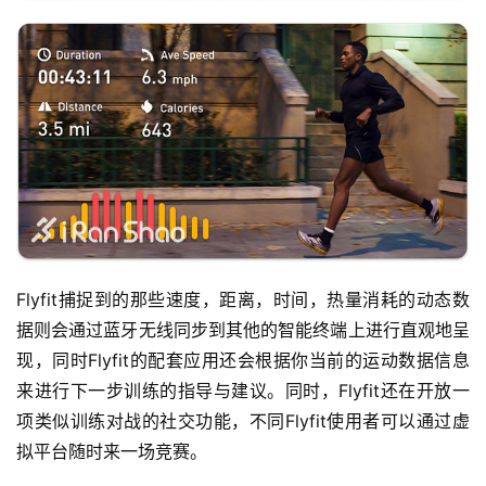
装
备
训
练
视
频
用
Flyfit捕捉到的那些速度，距离，时间，热量消耗的动态数
户
据则会通过蓝牙无线同步到其他的智能终端上进行直观地呈
精
现，同时Flyfit的配套应用还会根据你当前的运动数据信息
选
来进行下一步训练的指导与建议。同时，Flyfit还在开放一
项类似训练对战的社交功能，不同Flyfit使用者可以通过虚
运
拟平台随时来一场竞赛。
动
集