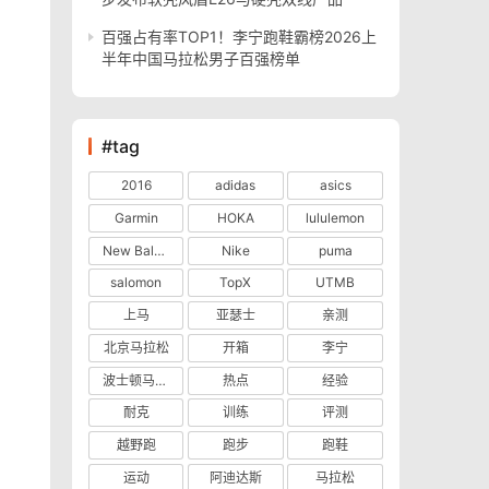
百强占有率TOP1！李宁跑鞋霸榜2026上
半年中国马拉松男子百强榜单
#tag
2016
adidas
asics
Garmin
HOKA
lululemon
New Balance
Nike
puma
salomon
TopX
UTMB
上马
亚瑟士
亲测
北京马拉松
开箱
李宁
波士顿马拉松
热点
经验
耐克
训练
评测
越野跑
跑步
跑鞋
运动
阿迪达斯
马拉松