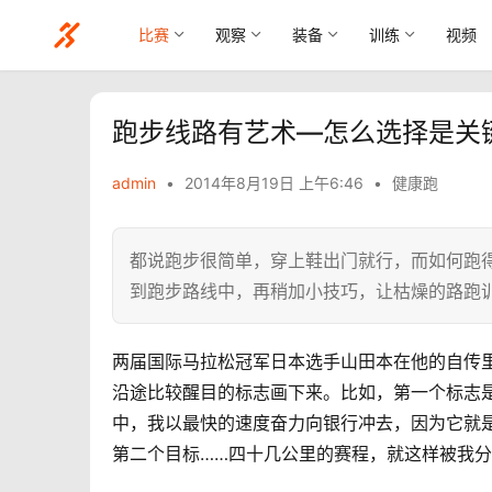
比赛
观察
装备
训练
视频
跑步线路有艺术—怎么选择是关
admin
•
2014年8月19日 上午6:46
•
健康跑
都说​跑步很简单，穿上鞋出门就行，而如何跑
到跑步路线中，再稍加小技巧，让枯燥的路跑
两届国际马拉松冠军日本选手山田本在他的自传
沿途比较醒目的标志画下来。比如，第一个标志
中，我以最快的速度奋力向银行冲去，因为它就
第二个目标……四十几公里的赛程，就这样被我分