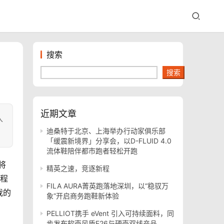
搜索
搜索
近期文章
入
迪桑特于北京、上海举办行动家俱乐部
「缓震新境界」分享会，以D-FLUID 4.0
流体鞋陪伴都市跑者轻松开跑
将
精英之速，竞逐新程
过程
FILA AURA菁英跑落地深圳，以“稳驭万
我的
象”开启商务跑鞋新体验
PELLIOT携手 eVent 引入可持续面料，同
步发布软壳风盾E26与硬壳双线产品