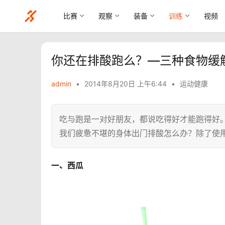
比赛
观察
装备
训练
视频
你还在排酸跑么？—三种食物缓
admin
•
2014年8月20日 上午6:44
•
运动健康
吃与跑是一对好朋友，都说吃得好才能跑得好
我们疲惫不堪的身体出门排酸怎么办？除了使
一、西瓜