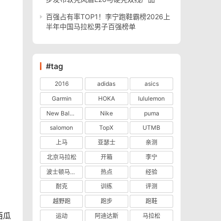
百强占有率TOP1！李宁跑鞋霸榜2026上
半年中国马拉松男子百强榜单
#tag
2016
adidas
asics
Garmin
HOKA
lululemon
New Balance
Nike
puma
salomon
TopX
UTMB
上马
亚瑟士
亲测
北京马拉松
开箱
李宁
波士顿马拉松
热点
经验
耐克
训练
评测
越野跑
跑步
跑鞋
西瓜
运动
阿迪达斯
马拉松