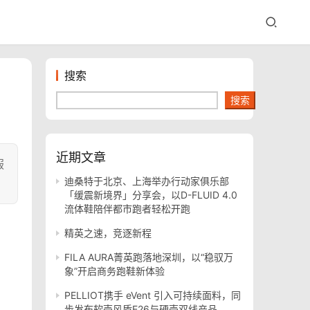
搜索
搜索
近期文章
服
迪桑特于北京、上海举办行动家俱乐部
「缓震新境界」分享会，以D-FLUID 4.0
流体鞋陪伴都市跑者轻松开跑
精英之速，竞逐新程
FILA AURA菁英跑落地深圳，以“稳驭万
象”开启商务跑鞋新体验
PELLIOT携手 eVent 引入可持续面料，同
步发布软壳风盾E26与硬壳双线产品