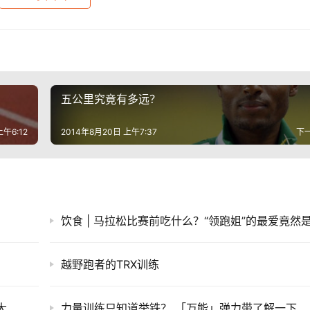
五公里究竟有多远？
上午6:12
2014年8月20日 上午7:37
下
饮食 | 马拉松比赛前吃什么？“领跑姐”的最爱竟然
越野跑者的TRX训练
大
力量训练只知道举铁？ 「万能」弹力带了解一下