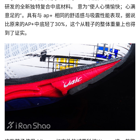
研发的全新独特复合中底材料。 意为“使人心情愉快；心满
意足的”。具有与 ap+ 相同的舒适感与吸震性能表现，据说
比原来的AP+中底轻了30%，这个从鞋子的整体重量上也得
到了证实。
比
赛
观
察
装
备
训