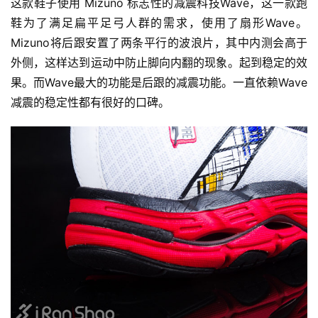
这款鞋子使用 Mizuno 标志性的减震科技Wave，这一款跑
练
鞋为了满足扁平足弓人群的需求，使用了扇形Wave。
Mizuno将后跟安置了两条平行的波浪片，其中内测会高于
视
外侧，这样达到运动中防止脚向内翻的现象。起到稳定的效
频
果。而Wave最大的功能是后跟的减震功能。一直依赖Wave
减震的稳定性都有很好的口碑。
用
户
精
选
运
动
集