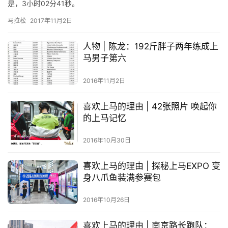
是，3小时02分41秒。
比
马拉松
2017年11月2日
赛
人物 | 陈龙：192斤胖子两年练成上
观
马男子第六
察
2016年11月2日
装
备
喜欢上马的理由 | 42张照片 唤起你
的上马记忆
训
2016年10月30日
练
喜欢上马的理由 | 探秘上马EXPO 变
视
身八爪鱼装满参赛包
频
2016年10月26日
用
户
喜欢上马的理由 | 南京路长跑队：