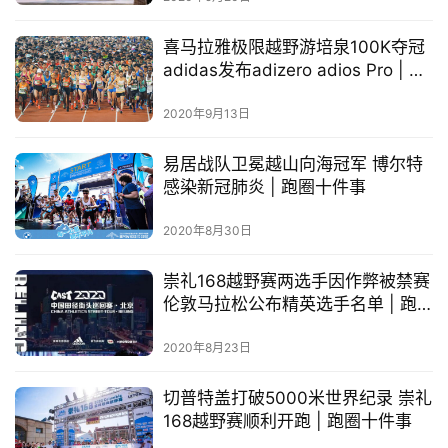
赛
喜马拉雅极限越野游培泉100K夺冠
adidas发布adizero adios Pro | 跑
观
圈十件事
察
2020年9月13日
装
易居战队卫冕越山向海冠军 博尔特
备
感染新冠肺炎 | 跑圈十件事
2020年8月30日
训
练
崇礼168越野赛两选手因作弊被禁赛
伦敦马拉松公布精英选手名单 | 跑
视
圈十件事
频
2020年8月23日
用
切普特盖打破5000米世界纪录 崇礼
户
168越野赛顺利开跑 | 跑圈十件事
精