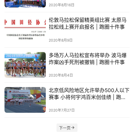
选
2020年8月16日
伦敦马拉松保留精英组比赛 太原马
运
拉松线上赛开启报名 | 跑圈十件事
动
集
2020年8月9日
多场万人马拉松宣布将举办 波马爆
炸案凶手死刑被撤销 | 跑圈十件事
2020年8月4日
北京低风险地区允许举办500人以下
赛事 小将何宇鸿百米创佳绩 | 跑圈
十件事
2020年7月27日
下一页