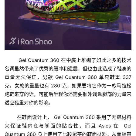
观
察
装
备
	 Gel Quantum 360 在中底上堆砌了如此之多的技术
训
名词虽然带来了优秀的缓冲和避震，但也由此造成了鞋身的
练
重量无法保证，男款 Gel Quantum 360 单只鞋重 337 
克，女款的重量也有 280 克，如果要将它作为一款马拉松
视
频
跑鞋来穿的话，可能后半程你还需要额外调动腿部的力量来
适应鞋重对你的影响。
用
户
	在鞋面设计上， Gel Quantum 360 采用了无缝材料
精
来保证鞋内仓与脚面的贴合性，而且 Asics 在  Gel 
选
Quantum 360 身上使用了比较紧密的鞋面材料，从而提高