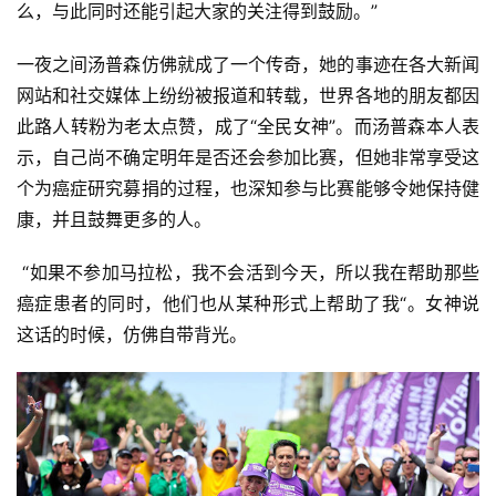
么，与此同时还能引起大家的关注得到鼓励。”
装
一夜之间汤普森仿佛就成了一个传奇，她的事迹在各大新闻
备
网站和社交媒体上纷纷被报道和转载，世界各地的朋友都因
此路人转粉为老太点赞，成了“全民女神”。而汤普森本人表
训
练
示，自己尚不确定明年是否还会参加比赛，但她非常享受这
个为癌症研究募捐的过程，也深知参与比赛能够令她保持健
视
康，并且鼓舞更多的人。
频
 “如果不参加马拉松，我不会活到今天，所以我在帮助那些
用
癌症患者的同时，他们也从某种形式上帮助了我“。女神说
户
这话的时候，仿佛自带背光。
精
选
运
动
集