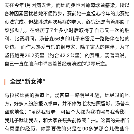
夫在今年1月因病去世，而她的腿也因葡萄球菌感染，所以
各种因素困扰着她不便跑步，赛前她一直担心今年的比赛她
没法完成。但战胜过两次癌症的老人，终究还是有着那股子
顽强劲儿，在经历了7个多小时后取得了自己又一次的胜
利。比赛期间，汤普森56岁的儿子布雷尼一路陪伴在她的
身边。 而作为热爱音乐的钢琴家，除了家人的陪伴，为了
坚持跑完26.2英里（约合42.2公里）的赛程，汤普森说，
自己一直在脑海中弹奏着曾经表演过的钢琴乐章。
全民“新女神”
马拉松比赛的赛道上，汤普森一路明星礼遇，她经过的地
比
方，好多人纷纷报以掌声，并不停为老太拍照留影。汤普森
赛
幽默地说：“虽然我很老，可每个人都为我拍照与我合影！
我儿子就让我去，和大家在镜头前微笑自拍。这真的是相当
观
察
有意思的经历，你需要做的只是在90多岁那会儿做些什