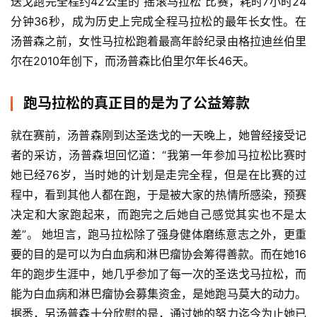
迭戈跑完全程约42公里的“摇滚马拉松”比赛，耗时7小时24
分钟36秒，成为历史上完成全程马拉松的最年长女性。在
汤普森之前，女性马拉松跑着最高年龄纪录由格拉迪丝伯里
尔在2010年创下，而汤普森比伯里尔年长46天。
跑马拉松的真正目的是为了公益筹款
就在赛前，汤普森刚到达圣迭戈的一天晚上，她曾经接受记
者的采访，汤普森坦回忆道：“我第一年参加马拉松比赛时
她已经76岁，当时她的计划是走完全程，但是在比赛的过
程中，看到其他人都在跑，于是被大家的热情所感染，预赛
决定和大家跑起来，而跑完之后她自己感觉其实也不是太
差”。 她坦言，跑马拉松除了强身健体磨练意志之外，更重
要的目的是可以为白血病和淋巴瘤协会筹得善款。而在她16
年的跑步生涯中，她几乎参加了每一次的圣迭戈马拉松，而
能为白血病和淋巴瘤协会募集资金，是她跑马莫大的动力。
据悉，另汤普森十分欣慰的是，通过她的努力迄今为止她已