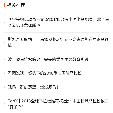
相关推荐
李宁签约运动员王文杰1:01:15改写中国半马纪录，北半马
赛道见证龙雀腾飞！
斯凯奇五度携手上马10K精英赛 专业姿态强势布局跑马领
域
波士顿马拉松简史：完美的爱国主义教育实践
看图说话：镜头下的2016重庆国际马拉松
现场丨群雄逐鹭，燃爆厦马！
TopX | 2018全球马拉松推荐榜出炉 中国长城马拉松依旧
“钉子户”