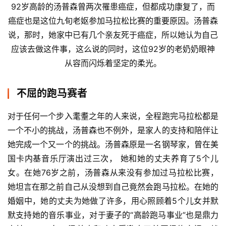
92岁高龄的汤普森曾两次罹患癌症，但都成功康复了，而
癌症也是这位九旬老妪参加马拉松比赛的重要原因。汤普森
说，那时，她家中已有几个亲友死于癌症，所以她认为自己
应该去做这件事，这么说的同时，这位92岁的老奶奶眼神
从容而闪烁着坚定的柔光。
不屈的跑马赛者
对于任何一个步入耄耋之年的人来说，全程跑完马拉松都是
一个不小的挑战，汤普森也不例外，是家人的支持和陪伴让
她完成一个又一个的挑战。汤普森原是一名钢琴家，曾在美
国卡内基音乐厅演出过三次， 她和她的丈夫养育了5个儿
女。在她76岁之前，汤普森从来没有参加过马拉松比赛，
她坦言在那之前自己从没想到自己竟然会跑马拉松。在她的
婚姻中，她的丈夫为她做了许多，用心照顾着5个儿女并默
默支持她的音乐事业，对于妻子的“高龄跑马事业”也是鼎力