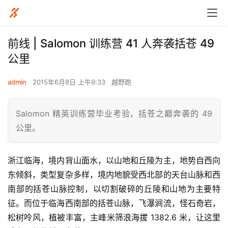
前线 | Salomon 训练营 41 人奔袭括苍 49
公里
admin
2015年6月8日 上午9:33
越野跑
Salomon 精英训练营毕业考验，括苍之巅奔袭的 49
公里。
浙江临海，境内背山面水，以山地和丘陵为主，地势自西向
东倾斜，类型复杂多样，境内地貌受西北部的天台山脉和西
南部的括苍山脉控制，以切割破碎的丘陵和山地为主要特
征。而位于临海西南部的括苍山脉，飞瀑涧流，怪石奇岩，
松树呤风，植被丰富，主峰米筛浪海拔 1382.6 米，让这里