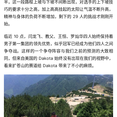
半，这一段路程上坡与下坡不间断出现，对选手的上下坡技
赛
巧的要求十分之高，加上高高挂起的太阳让气温不断升高，
精神与身体的负荷不断增加，剩下的 29 人的挑战才刚刚开
观
始。
察
临近 10 点，闫龙飞、教父、王恒、罗灿华四人始终保持着
装
男子第一集团的领先优势，似乎冠军已经成为他们四人之间
备
争夺战。这样的一个争夺阵容与我们之前的预测的大致相
同，但来自美国的 Dakota 始终没有出现在我们的视野中，
训
看来扩苍山的赛道给 Dakota 带来了不小的麻烦。
练
视
频
用
户
精