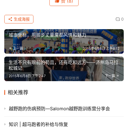
赞
(8)
生成海报
0
城市坐标，用脚步丈量魔都风情和魅力
上一篇
2015年6月8日 上午8:12
生活不只有眼前的苟且，还有吃和远方——济州岛马拉
松城记
2015年6月8日 下午2:47
下一篇
相关推荐
越野跑的伤病预防—Salomon越野跑训练营分享会
知识 | ​超马跑者的补给与恢复