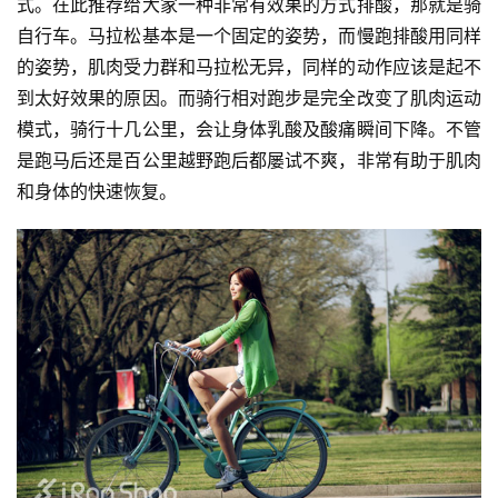
式。在此推荐给大家一种非常有效果的方式排酸，那就是骑
精
选
自行车。马拉松基本是一个固定的姿势，而慢跑排酸用同样
的姿势，肌肉受力群和马拉松无异，同样的动作应该是起不
运
到太好效果的原因。而骑行相对跑步是完全改变了肌肉运动
动
模式，骑行十几公里，会让身体乳酸及酸痛瞬间下降。不管
集
是跑马后还是百公里越野跑后都屡试不爽，非常有助于肌肉
和身体的快速恢复。