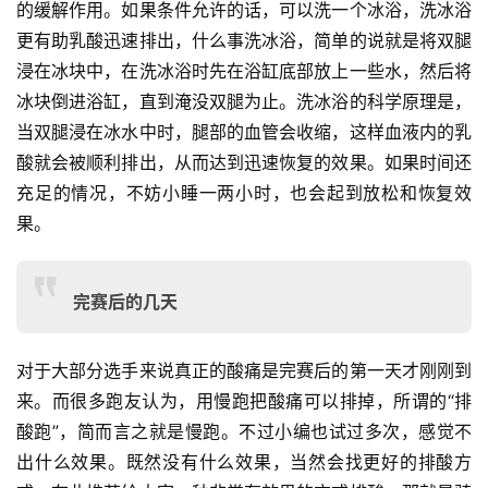
的缓解作用。如果条件允许的话，可以洗一个冰浴，洗冰浴
比
赛
更有助乳酸迅速排出，什么事洗冰浴，简单的说就是将双腿
浸在冰块中，在洗冰浴时先在浴缸底部放上一些水，然后将
观
冰块倒进浴缸，直到淹没双腿为止。洗冰浴的科学原理是，
察
当双腿浸在冰水中时，腿部的血管会收缩，这样血液内的乳
酸就会被顺利排出，从而达到迅速恢复的效果。如果时间还
装
充足的情况，不妨小睡一两小时，也会起到放松和恢复效
备
果。
训
练
完赛后的几天
视
对于大部分选手来说真正的酸痛是完赛后的第一天才刚刚到
频
来。而很多跑友认为，用慢跑把酸痛可以排掉，所谓的“排
酸跑”，简而言之就是慢跑。不过小编也试过多次，感觉不
用
出什么效果。既然没有什么效果，当然会找更好的排酸方
户