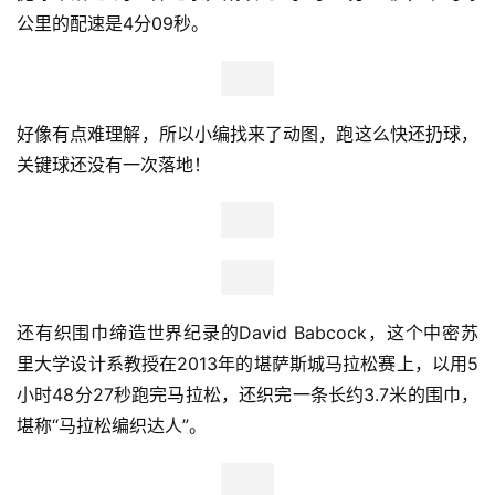
一场马拉松更酷？
戳这里复习
——马拉松你怎么不上天，我
上了啊！
（Tim Peake，在太空跑马最快，3:35:21）
其他还有比较有意思的吉尼斯纪录如，夫妻一起在每个大洲
完成一场马拉松的最短总时间。由美国人Cathie Johnson 
和 Troy Johnson创造，总计12天3小时36分41秒，于2015