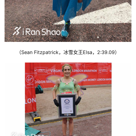
装
备
训
练
视
（Sean Fitzpatrick，冰雪女王Elsa，2:39.09）
频
用
户
精
选
运
动
集