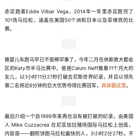
年2月7日至19日完成。他们去了澳大利亚，阿联酋，法
国，突尼斯，美国，智利和南极大陆。
日本夫妇Takashi 和 Yoko Naito 也有一项吉尼斯纪录——
夫妻一起参加一场马拉松的最短总时间，5小时27分8秒，
在2015年的新潟马拉松上创下。丈夫Takashi 的成绩是2小
时29分55秒，位于该年龄组第4，妻子Yoko Naito以2小时
57分13秒完赛，位于该年龄组第一。
祖孙三代在马拉松比赛中一样有世界纪录，也是被日本人创
下的最高年龄总数，173岁零163天。在2015年的东京马拉
松上，90岁零51天的爷爷 Shigetsugu Anan 以6小时42分
28秒完赛，54岁零192天的女儿 Yasuko Nakatake 成绩和