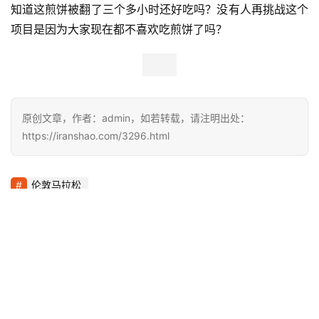
爸爸一样。28岁零285天的孙子 Suguru Nakatakeaged 
以6小时42分26秒完赛。
跑的最快的家长和孩子这一纪录创造者仍是日本人，由妈
妈 Masako Kataoka 和儿子 Tetsuro Kataoka 在2014年
的别府每日马拉松（Beppu Oita Mainichi Marathon，日
本田径协会联合会认证的比赛）中创造，成绩分别为3小时
9分52秒和2小时31分20秒。
其他还有艺高人胆大的，比如加拿大人Michal Kapral，在
今年的芝加哥马拉松赛上边跑边扔杂耍球打破了“边跑马边
抛球不落地”的世界纪录，成绩为2小时55分25秒，平均每
公里的配速是4分09秒。