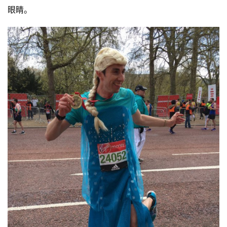
眼睛。
比
赛
观
察